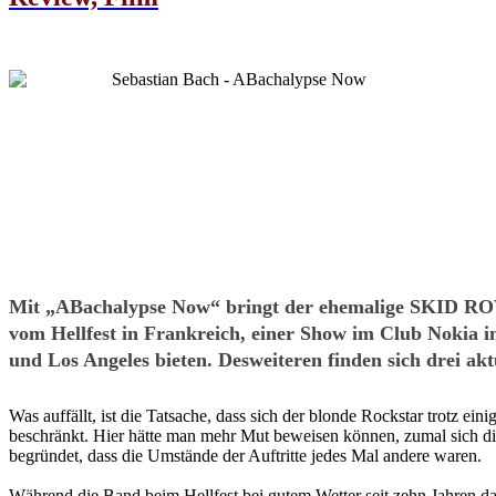
Mit „ABachalypse Now“ bringt der ehemalige SKID ROW-
vom Hellfest in Frankreich, einer Show im Club Nokia i
und Los Angeles bieten. Desweiteren finden sich drei ak
Was auffällt, ist die Tatsache, dass sich der blonde Rockstar trotz 
beschränkt. Hier hätte man mehr Mut beweisen können, zumal sich die S
begründet, dass die Umstände der Auftritte jedes Mal andere waren.
Während die Band beim Hellfest bei gutem Wetter seit zehn Jahren das