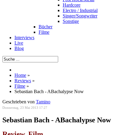
Hardcore
Electro / Industrial
Singer/Songwriter
Sonstige
Bücher
Filme
Interviews
Live
Blog
Home
»
Reviews
»
Filme
»
Sebastian Bach - ABachalypse Now
Geschrieben von
Tamino
Donnerstag, 23 Mai 2013 17:27
Sebastian Bach - ABachalypse Now
Review, Film