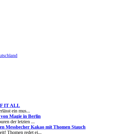
tschland
 OF IT ALL
rlässt ein mus...
on Magie in Berlin
ren der letzten ...
nen Messbecher Kakao mit Thomen Stauch
it! Thomen redet ei...