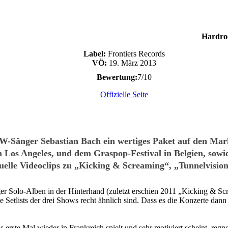
Hardro
Label:
Frontiers Records
VÖ:
19. März 2013
Bewertung:
7/10
Offizielle Seite
Sänger Sebastian Bach ein wertiges Paket auf den Markt
n Los Angeles, und dem Graspop-Festival in Belgien, sowi
tuelle Videoclips zu „Kicking & Screaming“, „Tunnelvision
einiger Solo-Alben in der Hinterhand (zuletzt erschien 2011 „Kicking &
etlists der drei Shows recht ähnlich sind. Dass es die Konzerte dann d
 erste Mal wieder in Frankreich spielt und sehr motiviert scheint, reg