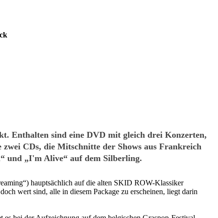
ck
. Enthalten sind eine DVD mit gleich drei Konzerten,
e zwei CDs, die Mitschnitte der Shows aus Frankreich
“ und „I'm Alive“ auf dem Silberling.
 Screaming“) hauptsächlich auf die alten SKID ROW-Klassiker
och wert sind, alle in diesem Package zu erscheinen, liegt darin
net es bei der Aufzeichnung auf dem belgischen Graspop-Festival