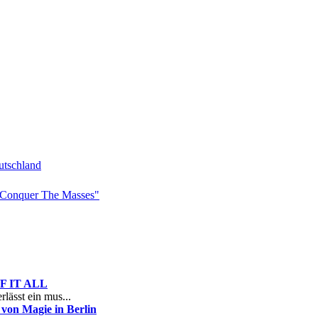
tschland
Conquer The Masses"
 OF IT ALL
rlässt ein mus...
on Magie in Berlin