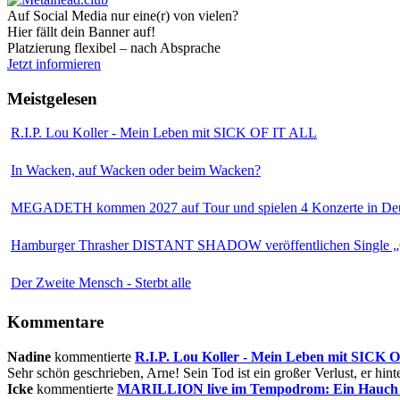
Auf Social Media nur eine(r) von vielen?
Hier fällt dein Banner auf!
Platzierung flexibel – nach Absprache
Jetzt informieren
Meistgelesen
R.I.P. Lou Koller - Mein Leben mit SICK OF IT ALL
In Wacken, auf Wacken oder beim Wacken?
MEGADETH kommen 2027 auf Tour und spielen 4 Konzerte in Deu
Hamburger Thrasher DISTANT SHADOW veröffentlichen Single „
Der Zweite Mensch - Sterbt alle
Kommentare
Nadine
kommentierte
R.I.P. Lou Koller - Mein Leben mit SICK
Sehr schön geschrieben, Arne! Sein Tod ist ein großer Verlust, er hinte
Icke
kommentierte
MARILLION live im Tempodrom: Ein Hauch v