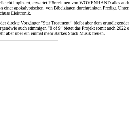
elleicht impliziert, erwartet Hörer:innen von WOVENHAND alles ander
hon einer apokalyptischen, von Bibelzitaten durchtränkten Predigt. Un
chuss Elektronik.
 als der direkte Vorgänger "Star Treatment“, bleibt aber dem grund
gendwie auch stimmigen "8 of 9“ bietet das Projekt somit auch 2022 ei
hr aber über ein einmal mehr starkes Stück Musik freuen.