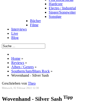
Hardcore
Electro / Industrial
Singer/Songwriter
Sonstige
Bücher
Filme
Interviews
Live
Blog
Home
»
Reviews
»
Alben / Genres
»
Southern/Jam/Blues Rock
»
Wovenhand - Silver Sash
Geschrieben von
Theo
Mittwoch, 02 Februar 2022 12:30
Tipp
Wovenhand - Silver Sash