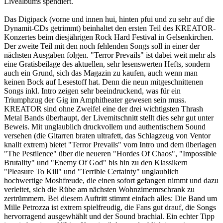
Livealbums spendiert.
Das Digipack (vorne und innen hui, hinten pfui und zu sehr auf die
Dynamit-CDs getrimmt) beinhaltet den ersten Teil des KREATOR-
Konzertes beim diesjährigen Rock Hard Festival in Gelsenkirchen.
Der zweite Teil mit den noch fehlenden Songs soll in einer der
nächsten Ausgaben folgen. "Terror Prevails" ist dabei weit mehr als
eine Gratisbeilage des aktuellen, sehr lesenswerten Hefts, sondern
auch ein Grund, sich das Magazin zu kaufen, auch wenn man
keinen Bock auf Lesestoff hat. Denn die neun mitgeschnittenen
Songs inkl. Intro zeigen sehr beeindruckend, was für ein
Triumphzug der Gig im Amphitheater gewesen sein muss.
KREATOR sind ohne Zweifel eine der drei wichtigsten Thrash
Metal Bands überhaupt, der Livemitschnitt stellt dies sehr gut unter
Beweis. Mit unglaublich druckvollem und authentischem Sound
versehen (die Gitarren braten ultrafett, das Schlagzeug von Ventor
knallt extrem) bietet "Terror Prevails" vom Intro und dem überlagen
"The Pestilence" über die neueren "Hordes Of Chaos", "Impossible
Brutality" und "Enemy Of God" bis hin zu den Klassikern
"Pleasure To Kill" und "Terrible Certainty" unglaublich
hochwertige Moshfreude, die einen sofort gefangen nimmt und dazu
verleitet, sich die Rübe am nächsten Wohnzimemrschrank zu
zertrümmern. Bei diesem Auftritt stimmt einfach alles: Die Band um
Mille Petrozza ist extrem spielfreudig, die Fans gut drauf, die Songs
hervorragend ausgewhählt und der Sound brachial. Ein echter Tipp