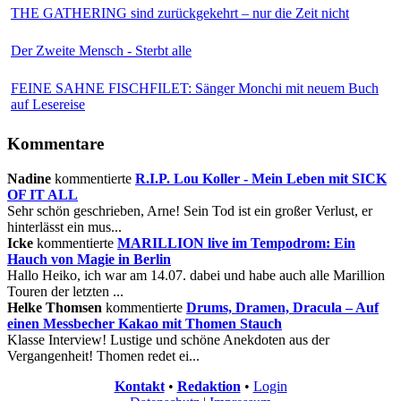
THE GATHERING sind zurückgekehrt – nur die Zeit nicht
Der Zweite Mensch - Sterbt alle
FEINE SAHNE FISCHFILET: Sänger Monchi mit neuem Buch
auf Lesereise
Kommentare
Nadine
kommentierte
R.I.P. Lou Koller - Mein Leben mit SICK
OF IT ALL
Sehr schön geschrieben, Arne! Sein Tod ist ein großer Verlust, er
hinterlässt ein mus...
Icke
kommentierte
MARILLION live im Tempodrom: Ein
Hauch von Magie in Berlin
Hallo Heiko, ich war am 14.07. dabei und habe auch alle Marillion
Touren der letzten ...
Helke Thomsen
kommentierte
Drums, Dramen, Dracula – Auf
einen Messbecher Kakao mit Thomen Stauch
Klasse Interview! Lustige und schöne Anekdoten aus der
Vergangenheit! Thomen redet ei...
Kontakt
•
Redaktion
•
Login