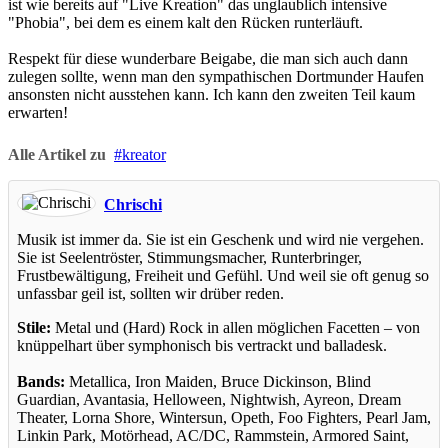
ist wie bereits auf "Live Kreation" das unglaublich intensive
"Phobia", bei dem es einem kalt den Rücken runterläuft.
Respekt für diese wunderbare Beigabe, die man sich auch dann
zulegen sollte, wenn man den sympathischen Dortmunder Haufen
ansonsten nicht ausstehen kann. Ich kann den zweiten Teil kaum
erwarten!
Alle Artikel zu
kreator
Chrischi
Musik ist immer da. Sie ist ein Geschenk und wird nie vergehen.
Sie ist Seelentröster, Stimmungsmacher, Runterbringer,
Frustbewältigung, Freiheit und Gefühl. Und weil sie oft genug so
unfassbar geil ist, sollten wir drüber reden.
Stile:
Metal und (Hard) Rock in allen möglichen Facetten – von
knüppelhart über symphonisch bis vertrackt und balladesk.
Bands:
Metallica, Iron Maiden, Bruce Dickinson, Blind
Guardian, Avantasia, Helloween, Nightwish, Ayreon, Dream
Theater, Lorna Shore, Wintersun, Opeth, Foo Fighters, Pearl Jam,
Linkin Park, Motörhead, AC/DC, Rammstein, Armored Saint,