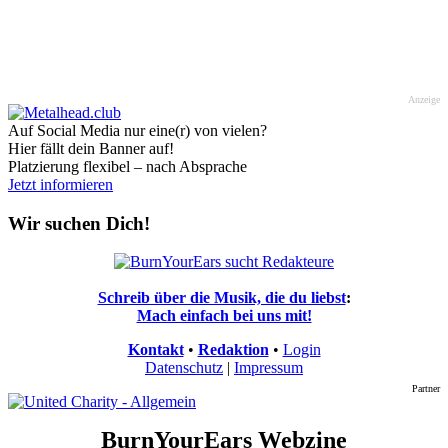
Anzeige
Auf Social Media nur eine(r) von vielen?
Hier fällt dein Banner auf!
Platzierung flexibel – nach Absprache
Jetzt informieren
Wir suchen Dich!
Schreib über die Musik, die du liebst
:
Mach einfach bei uns mit!
Kontakt
•
Redaktion
•
Login
Datenschutz
|
Impressum
Partner
BurnYourEars Webzine