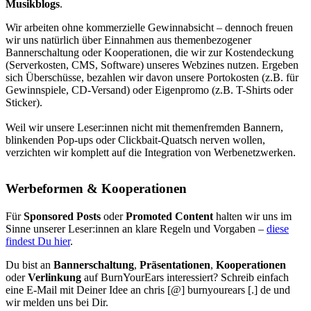
Musikblogs
.
Wir arbeiten ohne kommerzielle Gewinnabsicht – dennoch freuen
wir uns natürlich über Einnahmen aus themenbezogener
Bannerschaltung oder Kooperationen, die wir zur Kostendeckung
(Serverkosten, CMS, Software) unseres Webzines nutzen. Ergeben
sich Überschüsse, bezahlen wir davon unsere Portokosten (z.B. für
Gewinnspiele, CD-Versand) oder Eigenpromo (z.B. T-Shirts oder
Sticker).
Weil wir unsere Leser:innen nicht mit themenfremden Bannern,
blinkenden Pop-ups oder Clickbait-Quatsch nerven wollen,
verzichten wir komplett auf die Integration von Werbenetzwerken.
Werbeformen & Kooperationen
Für
Sponsored Posts
oder
Promoted Content
halten wir uns im
Sinne unserer Leser:innen an klare Regeln und Vorgaben –
diese
findest Du hier
.
Du bist an
Bannerschaltung
,
Präsentationen
,
Kooperationen
oder
Verlinkung
auf BurnYourEars interessiert? Schreib einfach
eine E-Mail mit Deiner Idee an chris [@] burnyourears [.] de und
wir melden uns bei Dir.