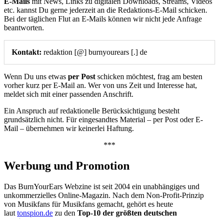
E-Mails
mit News, Links zu digitalen Downloads, Streams, Videos
etc. kannst Du gerne jederzeit an die Redaktions-E-Mail schicken.
Bei der täglichen Flut an E-Mails können wir nicht jede Anfrage
beantworten.
Kontakt:
redaktion [@] burnyourears [.] de
Wenn Du uns etwas
per Post
schicken möchtest, frag am besten
vorher kurz per E-Mail an. Wer von uns Zeit und Interesse hat,
meldet sich mit einer passenden Anschrift.
Ein Anspruch auf redaktionelle Berücksichtigung besteht
grundsätzlich nicht. Für eingesandtes Material – per Post oder E-
Mail – übernehmen wir keinerlei Haftung.
***
Werbung und Promotion
Das BurnYourEars Webzine ist seit 2004 ein unabhängiges und
unkommerzielles Online-Magazin. Nach dem Non-Profit-Prinzip
von Musikfans für Musikfans gemacht,
gehört es heute
laut
tonspion.de
zu den
Top-10 der größten deutschen