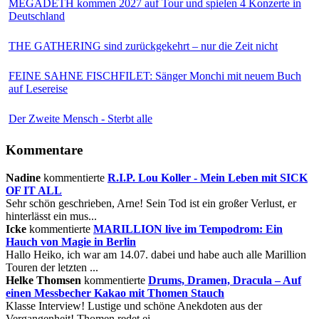
MEGADETH kommen 2027 auf Tour und spielen 4 Konzerte in
Deutschland
THE GATHERING sind zurückgekehrt – nur die Zeit nicht
FEINE SAHNE FISCHFILET: Sänger Monchi mit neuem Buch
auf Lesereise
Der Zweite Mensch - Sterbt alle
Kommentare
Nadine
kommentierte
R.I.P. Lou Koller - Mein Leben mit SICK
OF IT ALL
Sehr schön geschrieben, Arne! Sein Tod ist ein großer Verlust, er
hinterlässt ein mus...
Icke
kommentierte
MARILLION live im Tempodrom: Ein
Hauch von Magie in Berlin
Hallo Heiko, ich war am 14.07. dabei und habe auch alle Marillion
Touren der letzten ...
Helke Thomsen
kommentierte
Drums, Dramen, Dracula – Auf
einen Messbecher Kakao mit Thomen Stauch
Klasse Interview! Lustige und schöne Anekdoten aus der
Vergangenheit! Thomen redet ei...