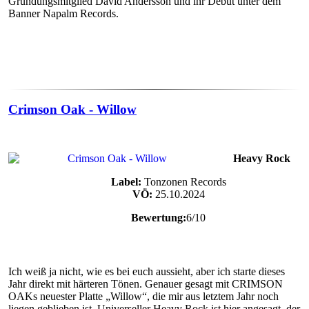
Gründungsmitglied David Andersson und ihr Debüt unter dem
Banner Napalm Records.
Crimson Oak - Willow
Heavy Rock
Label:
Tonzonen Records
VÖ:
25.10.2024
Bewertung:
6/10
Ich weiß ja nicht, wie es bei euch aussieht, aber ich starte dieses
Jahr direkt mit härteren Tönen. Genauer gesagt mit CRIMSON
OAKs neuester Platte „Willow“, die mir aus letztem Jahr noch
liegen geblieben ist. Universeller Heavy Rock ist hier angesagt, der