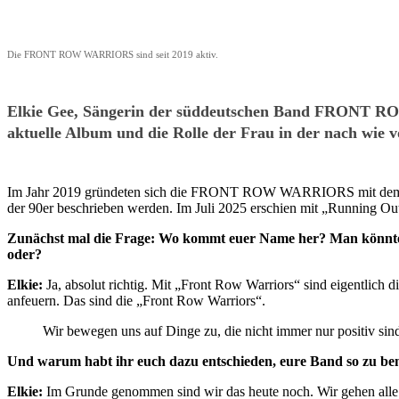
Die FRONT ROW WARRIORS sind seit 2019 aktiv.
Elkie Gee, Sängerin der süddeutschen Band FRONT R
aktuelle Album und die Rolle der Frau in der nach wie
Im Jahr 2019 gründeten sich die FRONT ROW WARRIORS mit dem Ziel
der 90er beschrieben werden. Im Juli 2025 erschien mit „Running O
Zunächst mal die Frage: Wo kommt euer Name her? Man könnte 
oder?
Elkie:
Ja, absolut richtig. Mit „Front Row Warriors“ sind eigentlich 
anfeuern. Das sind die „Front Row Warriors“.
Wir bewegen uns auf Dinge zu, die nicht immer nur positiv sin
Und warum habt ihr euch dazu entschieden, eure Band so zu ben
Elkie:
Im Grunde genommen sind wir das heute noch. Wir gehen alle w