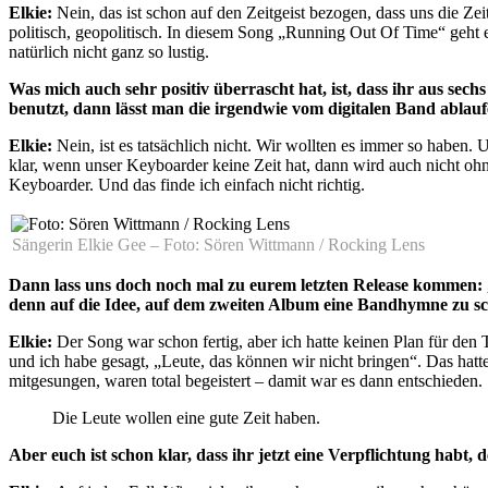
Elkie:
Nein, das ist schon auf den Zeitgeist bezogen, dass uns die Z
politisch, geopolitisch. In diesem Song „Running Out Of Time“ geht 
natürlich nicht ganz so lustig.
Was mich auch sehr positiv überrascht hat, ist, dass ihr aus se
benutzt, dann lässt man die irgendwie vom digitalen Band ablaufe
Elkie:
Nein, ist es tatsächlich nicht. Wir wollten es immer so haben.
klar, wenn unser Keyboarder keine Zeit hat, dann wird auch nicht oh
Keyboarder. Und das finde ich einfach nicht richtig.
Sängerin Elkie Gee – Foto: Sören Wittmann / Rocking Lens
Dann lass uns doch noch mal zu eurem letzten Release kommen:
denn auf die Idee, auf dem zweiten Album eine Bandhymne zu s
Elkie:
Der Song war schon fertig, aber ich hatte keinen Plan für den
und ich habe gesagt, „Leute, das können wir nicht bringen“. Das hatte
mitgesungen, waren total begeistert – damit war es dann entschieden.
Die Leute wollen eine gute Zeit haben.
Aber euch ist schon klar, dass ihr jetzt eine Verpflichtung habt