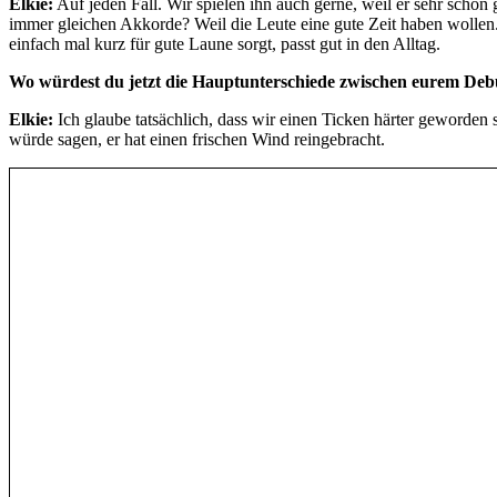
Elkie:
Auf jeden Fall. Wir spielen ihn auch gerne, weil er sehr sch
immer gleichen Akkorde? Weil die Leute eine gute Zeit haben wollen.
einfach mal kurz für gute Laune sorgt, passt gut in den Alltag.
Wo würdest du jetzt die Hauptunterschiede zwischen eurem Debü
Elkie:
Ich glaube tatsächlich, dass wir einen Ticken härter geworden 
würde sagen, er hat einen frischen Wind reingebracht.