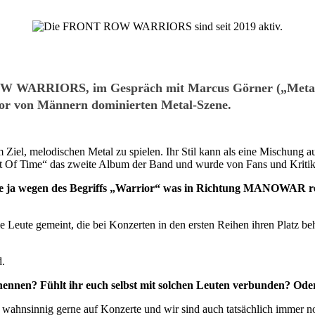
OW WARRIORS, im Gespräch mit Marcus Görner („Metal 
 vor von Männern dominierten Metal-Szene.
, melodischen Metal zu spielen. Ihr Stil kann als eine Mischung a
ut Of Time“ das zweite Album der Band und wurde von Fans und Kritike
ja wegen des Begriffs „Warrior“ was in Richtung MANOWAR reini
die Leute gemeint, die bei Konzerten in den ersten Reihen ihren Platz b
d.
ennen? Fühlt ihr euch selbst mit solchen Leuten verbunden? Oder
ahnsinnig gerne auf Konzerte und wir sind auch tatsächlich immer noch