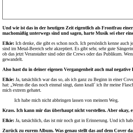
Und wie ist das in der heutigen Zeit eigentlich als Frontfrau ei
machomäßig unterwegs sind und sagen, harte Musik sei eher e
Elkie:
Ich denke, die gibt es schon noch. Ich persönlich kenne auch j
sind im Metal-Bereich sehr akzeptiert. Es gibt sehr, sehr gute Sänger
ob das jetzt Veranstalter sind oder die Crews oder das Publikum. We
gewandelt.
Also hast du in deiner eigenen Vergangenheit auch mal negati
Elkie:
Ja, tatsächlich war das so, als ich ganz zu Beginn in einer 
hat: „Wenn die das noch einmal singt, dann knall´ ich ihr meine Flasc
mich extrem gehatet.
Ich habe mich nicht abbringen lassen von meinem Weg.
Krass. Ich kann mir das überhaupt nicht vorstellen. Aber okay, 
Elkie:
Ja, tatsächlich, das ist mir noch gut in Erinnerung. Und ich
Zurück zu eurem Album. Was genau stellt das auf dem Cover dar