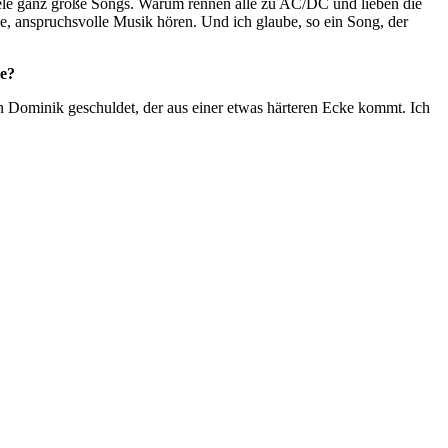
viele ganz große Songs. Warum rennen alle zu AC/DC und lieben die
e, anspruchsvolle Musik hören. Und ich glaube, so ein Song, der
ne?
en Dominik geschuldet, der aus einer etwas härteren Ecke kommt. Ich