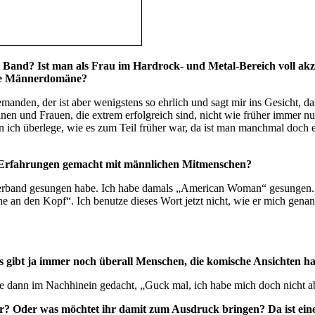
ner Band? Ist man als Frau im Hardrock- und Metal-Bereich voll ak
ine Männerdomäne?
emanden, der ist aber wenigstens so ehrlich und sagt mir ins Gesicht, d
innen und Frauen, die extrem erfolgreich sind, nicht wie früher immer 
nn ich überlege, wie es zum Teil früher war, da ist man manchmal doch
ve Erfahrungen gemacht mit männlichen Mitmenschen?
Coverband gesungen habe. Ich habe damals „American Woman“ gesungen. 
he an den Kopf“. Ich benutze dieses Wort jetzt nicht, wie er mich genan
es gibt ja immer noch überall Menschen, die komische Ansichten h
 habe dann im Nachhinein gedacht, „Guck mal, ich habe mich doch nicht
? Oder was möchtet ihr damit zum Ausdruck bringen? Da ist eine