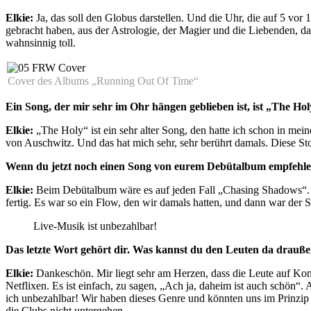
Elkie:
Ja, das soll den Globus darstellen. Und die Uhr, die auf 5 vor 1
gebracht haben, aus der Astrologie, der Magier und die Liebenden, das
wahnsinnig toll.
Cover des Albums „Running Out Of Time“
Ein Song, der mir sehr im Ohr hängen geblieben ist, ist „The H
Elkie:
„The Holy“ ist ein sehr alter Song, den hatte ich schon in mei
von Auschwitz. Und das hat mich sehr, sehr berührt damals. Diese Stor
Wenn du jetzt noch einen Song von eurem Debütalbum empfehlen
Elkie:
Beim Debütalbum wäre es auf jeden Fall „Chasing Shadows“. De
fertig. Es war so ein Flow, den wir damals hatten, und dann war der 
Live-Musik ist unbezahlbar!
Das letzte Wort gehört dir. Was kannst du den Leuten da draußen
Elkie:
Dankeschön. Mir liegt sehr am Herzen, dass die Leute auf Kon
Netflixen. Es ist einfach, zu sagen, „Ach ja, daheim ist auch schön“.
ich unbezahlbar! Wir haben dieses Genre und könnten uns im Prinzip 
die Clubs nicht untergehen.