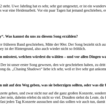
2 steht. Uwe Jahrling hat es sehr, sehr gut umgesetzt, er ist ein wunder
 war eine Heidenarbeit. Vor ein paar Tagen hat jemand geschrieben, es 
oly“. Was kannst du uns zu diesem Song erzählen?
ner früheren Band geschrieben, Mitte der 90er. Der Song bezieht sich a
y ist der Hintergrund, also auch wieder nicht so fröhlich.
 müsstest, welchen würdest du wählen – und vor allen Dingen w
r ist unser erster Song gewesen, den wir geschrieben haben, zu drit
Song da. „Chasing Shadows“ liebe ich sehr, weil er live sehr gut anko
 mit auf den Weg geben, was sie beherzigen sollten, oder was dir
zerte gehen, und zwar nicht nur auf die ganz großen Konzerte, sonder
 Aber nein, daheim erlebst du nicht so viel. Draußen siehst du Leute, 
fast jeden Tag Konzerte aussuchen und das sollten wir auch tun, damit