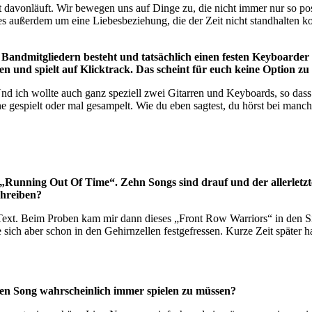
eit davonläuft. Wir bewegen uns auf Dinge zu, die nicht immer nur so p
es außerdem um eine Liebesbeziehung, die der Zeit nicht standhalten 
chs Bandmitgliedern besteht und tatsächlich einen festen Keyboar
n und spielt auf Klicktrack. Das scheint für euch keine Option zu 
 Und ich wollte auch ganz speziell zwei Gitarren und Keyboards, so dass
ne gespielt oder mal gesampelt. Wie du eben sagtest, du hörst bei man
 „Running Out Of Time“. Zehn Songs sind drauf und der allerlet
chreiben?
 Text. Beim Proben kam mir dann dieses „Front Row Warriors“ in den Si
 sich aber schon in den Gehirnzellen festgefressen. Kurze Zeit später 
, den Song wahrscheinlich immer spielen zu müssen?