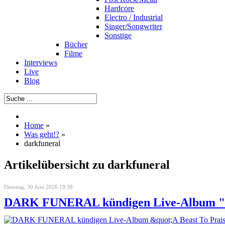
Hardcore
Electro / Industrial
Singer/Songwriter
Sonstige
Bücher
Filme
Interviews
Live
Blog
Home
»
Was geht!?
»
darkfuneral
Artikelübersicht zu darkfuneral
Dienstag, 30 Juni 2026 19:38
DARK FUNERAL kündigen Live-Album "A Be