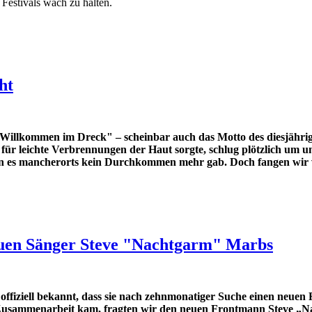
Festivals wach zu halten.
ht
"Willkommen im Dreck" – scheinbar auch das Motto des diesjähri
ür leichte Verbrennungen der Haut sorgte, schlug plötzlich um un
en es mancherorts kein Durchkommen mehr gab.
Doch fangen wir 
en Sänger Steve "Nachtgarm" Marbs
iziell bekannt, dass sie nach zehnmonatiger Suche einen neue
r Zusammenarbeit kam, fragten wir den neuen Frontmann Steve „N