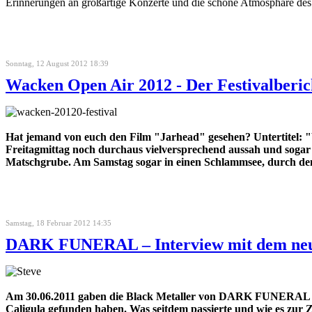
Erinnerungen an großartige Konzerte und die schöne Atmosphäre des 
Sonntag, 12 August 2012 18:39
Wacken Open Air 2012 - Der Festivalberic
Hat jemand von euch den Film "Jarhead" gesehen? Untertitel: 
Freitagmittag noch durchaus vielversprechend aussah und sogar f
Matschgrube. Am Samstag sogar in einen Schlammsee, durch d
Samstag, 18 Februar 2012 14:35
DARK FUNERAL – Interview mit dem neu
Am 30.06.2011 gaben die Black Metaller von DARK FUNERAL off
Caligula gefunden haben. Was seitdem passierte und wie es zu