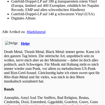
Gatefold-Doppel-LP auf 180 g transparentem rotem Vinyl
(Europa, limitiert auf 400 Exemplare, erhältlich bei Napalm
Records, EMP und allen schwedischen Händlern)
Gatefold-Doppel-LP auf 140 g schwarzem Vinyl (USA)
Digitales Album
Alle Artikel zu
darkfuneral
Helge
Death Metal, Thrash Metal, Black Metal: immer gerne. Kann ich
den ganzen Tag hören. Die störrische Art, unpolitisch sein zu
wollen, nervt mich aber an der Metalszene – dabei ist doch alles
politisch, auch Schweigen. Für Musik mit Haltung zieht es mich
immer wieder zum Punk, vor allem zu melodischem US-Punk
und Riot-Grrrl-Sound. Gleichzeitig habe ich einen sweet spot für
80er-Hair-Metal und für vieles, was mich in den 90ern
musikalisch sozialisiert hat.
Bands
Amorphis, Amyl And The Sniffers, Bad Religion, Brutus,
Cinderella, Dool, Entombed, Gggolddd, Gorefest, Grave, Guns