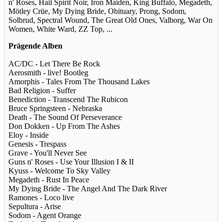
n' Roses, Hail Spirit Noir, Iron Maiden, King Buffalo, Megadeth,
Mötley Crüe, My Dying Bride, Obituary, Prong, Sodom,
Solbrud, Spectral Wound, The Great Old Ones, Valborg, War On
Women, White Ward, ZZ Top, ...
Prägende Alben
AC/DC - Let There Be Rock
Aerosmith - live! Bootleg
Amorphis - Tales From The Thousand Lakes
Bad Religion - Suffer
Benediction - Transcend The Rubicon
Bruce Springsteen - Nebraska
Death - The Sound Of Perseverance
Don Dokken - Up From The Ashes
Eloy - Inside
Genesis - Trespass
Grave - You'll Never See
Guns n' Roses - Use Your Illusion I & II
Kyuss - Welcome To Sky Valley
Megadeth - Rust In Peace
My Dying Bride - The Angel And The Dark River
Ramones - Loco live
Sepultura - Arise
Sodom - Agent Orange