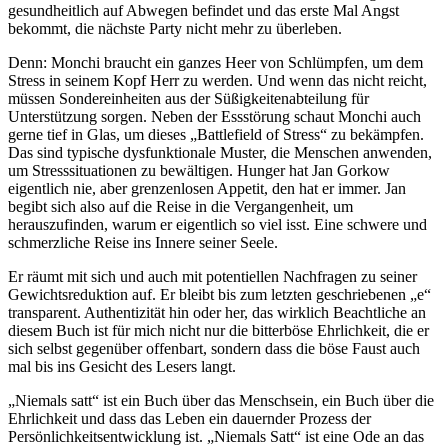
gesundheitlich auf Abwegen befindet und das erste Mal Angst
bekommt, die nächste Party nicht mehr zu überleben.
Denn: Monchi braucht ein ganzes Heer von Schlümpfen, um dem
Stress in seinem Kopf Herr zu werden. Und wenn das nicht reicht,
müssen Sondereinheiten aus der Süßigkeitenabteilung für
Unterstützung sorgen. Neben der Essstörung schaut Monchi auch
gerne tief in Glas, um dieses „Battlefield of Stress“ zu bekämpfen.
Das sind typische dysfunktionale Muster, die Menschen anwenden,
um Stresssituationen zu bewältigen. Hunger hat Jan Gorkow
eigentlich nie, aber grenzenlosen Appetit, den hat er immer. Jan
begibt sich also auf die Reise in die Vergangenheit, um
herauszufinden, warum er eigentlich so viel isst. Eine schwere und
schmerzliche Reise ins Innere seiner Seele.
Er räumt mit sich und auch mit potentiellen Nachfragen zu seiner
Gewichtsreduktion auf. Er bleibt bis zum letzten geschriebenen „e“
transparent. Authentizität hin oder her, das wirklich Beachtliche an
diesem Buch ist für mich nicht nur die bitterböse Ehrlichkeit, die er
sich selbst gegenüber offenbart, sondern dass die böse Faust auch
mal bis ins Gesicht des Lesers langt.
„Niemals satt“ ist ein Buch über das Menschsein, ein Buch über die
Ehrlichkeit und dass das Leben ein dauernder Prozess der
Persönlichkeitsentwicklung ist. „Niemals Satt“ ist eine Ode an das