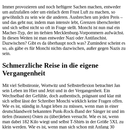
Immer provozieren und noch heftigere Sachen machen, entweder
um aufzufallen oder um einfach dem Frust Luft zu machen, so
gewöhnlich zu sein wie die anderen. Ausbrechen um jeden Preis –
und das geht nur, indem man intensiv lebt, Grenzen überschreitet
und sich selbst nicht so oft in Frage stellt.
Monchi ist nun mal ein
Macher-Typ, der im tiefsten Mecklenburg-Vorpommern aufwächst.
In diesen Weiten ist man entweder Nazi oder Antifaschist.
Dazwischen? Gibt es da überhaupt noch was? Zumindest scheint es
so, als gäbe es für Monchi nichts dazwischen, außer gegen Nazis zu
sein.
Schmerzliche Reise in die eigene
Vergangenheit
Mit viel Selbstironie, Wortwitz und Selbstreflexion betrachtet Jan
sein Leben im Hier und Jetzt und in der Vergangenheit. Ein
Wechselbad der Gefühle, doch authentisch, prägnant und klar mit
sich selbst lässt der Schreiber Monchi wirklich keine Fragen offen.
Wie es ist, ständig in Angst leben zu müssen, wenn man in einer
deutschlandweit bekannten Punk-Rock-Band der Sänger ist und im
tiefen (braunen) Osten zu (über)leben versucht. Wie es ist, wenn
man dabei 182 Kilo wiegt und selbst T-Shirts in der Größe 5XL zu
klein werden. Wie es ist, wenn man sich schon mit Anfang 30