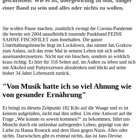
geschrieben: Wie es ist, übergewichtig zu sein, Sänger
einer Band zu sein und alles oder nichts zu wollen.
Sie wollen Pause machen, zusätzlich zwingt die Corona-Pandemie
die bereits seit 2004 unaufhörlich tourende Punkband FEINE
SAHNE FISCHFILET zum Innehalten. Die ganze
Unterhaltungsbranche liegt im Lockdown, das nimmt Jan Gorkow
zum Anlass, sich das erste Mal in seinem Leben mit sich selbst
auseinanderzusetzen. Nicht nur ein bisschen, sondern so wirklich
krass richtig: Er hört für 318 Seiten auf, im Außen zu leben und sich
mit Alkohol und Partyexzessen abzulenken und blickt auf seine
bisher 34 Jahre Lebenszeit zurück.
"Von Musik hatte ich so viel Ahnung wie
von gesunder Ernährung"
Er bringt zu diesem Zeitpunkt 182 Kilo auf die Waage und es ist
keinem aufgefallen, nicht mal ihm selbst. Um eine Antwort auf die
Frage „Wie konnte es soweit kommen?“ zu bekommen, führt uns
Monchi durch ein unfassbar aufregendes Leben, geprägt von der
Liebe zu Hansa Rostock und dem Hass gegen Nazis. Alles oder
nichts. Dazwischen gibt es erstmal nichts, das ist Jans Devise.