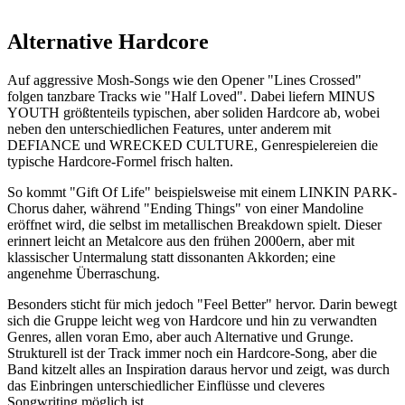
Alternative Hardcore
Auf aggressive Mosh-Songs wie den Opener "Lines Crossed"
folgen tanzbare Tracks wie "Half Loved". Dabei liefern MINUS
YOUTH größtenteils typischen, aber soliden Hardcore ab, wobei
neben den unterschiedlichen Features, unter anderem mit
DEFIANCE und WRECKED CULTURE, Genrespielereien die
typische Hardcore-Formel frisch halten.
So kommt "Gift Of Life" beispielsweise mit einem LINKIN PARK-
Chorus daher, während "Ending Things" von einer Mandoline
eröffnet wird, die selbst im metallischen Breakdown spielt. Dieser
erinnert leicht an Metalcore aus den frühen 2000ern, aber mit
klassischer Untermalung statt dissonanten Akkorden; eine
angenehme Überraschung.
Besonders sticht für mich jedoch "Feel Better" hervor. Darin bewegt
sich die Gruppe leicht weg von Hardcore und hin zu verwandten
Genres, allen voran Emo, aber auch Alternative und Grunge.
Strukturell ist der Track immer noch ein Hardcore-Song, aber die
Band kitzelt alles an Inspiration daraus hervor und zeigt, was durch
das Einbringen unterschiedlicher Einflüsse und cleveres
Songwriting möglich ist.