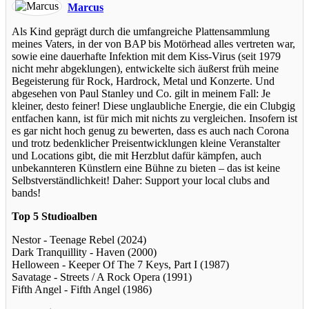
Marcus
Als Kind geprägt durch die umfangreiche Plattensammlung
meines Vaters, in der von BAP bis Motörhead alles vertreten war,
sowie eine dauerhafte Infektion mit dem Kiss-Virus (seit 1979
nicht mehr abgeklungen), entwickelte sich äußerst früh meine
Begeisterung für Rock, Hardrock, Metal und Konzerte. Und
abgesehen von Paul Stanley und Co. gilt in meinem Fall: Je
kleiner, desto feiner! Diese unglaubliche Energie, die ein Clubgig
entfachen kann, ist für mich mit nichts zu vergleichen. Insofern ist
es gar nicht hoch genug zu bewerten, dass es auch nach Corona
und trotz bedenklicher Preisentwicklungen kleine Veranstalter
und Locations gibt, die mit Herzblut dafür kämpfen, auch
unbekannteren Künstlern eine Bühne zu bieten – das ist keine
Selbstverständlichkeit! Daher: Support your local clubs and
bands!
Top 5 Studioalben
Nestor - Teenage Rebel (2024)
Dark Tranquillity - Haven (2000)
Helloween - Keeper Of The 7 Keys, Part I (1987)
Savatage - Streets / A Rock Opera (1991)
Fifth Angel - Fifth Angel (1986)