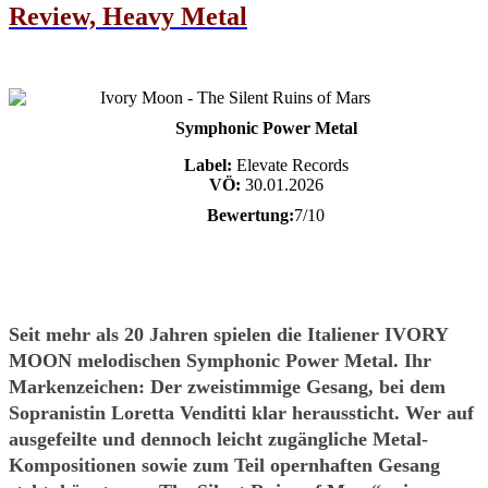
Review, Heavy Metal
Symphonic Power Metal
Label:
Elevate Records
VÖ:
30.01.2026
Bewertung:
7/10
Seit mehr als 20 Jahren spielen die Italiener IVORY
MOON melodischen Symphonic Power Metal. Ihr
Markenzeichen: Der zweistimmige Gesang, bei dem
Sopranistin Loretta Venditti klar heraussticht. Wer auf
ausgefeilte und dennoch leicht zugängliche Metal-
Kompositionen sowie zum Teil opernhaften Gesang