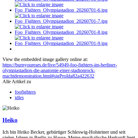
View the embedded image gallery online at:
https://burnyourears.de/live/54949-foo-fighters-im-berliner-
olympiastadion-die-anatomie-einer-stadionrock-
machtdemonstration.html#sigProIda82a422632
Alle Artikel zu
foofighters
idles
Heiko
Ich bin Heiko Becker, gebürtiger Schleswig-Holsteiner und seit
vielen Jahren in Berlin zu Hause. Meine musikalische Herkunft liegt