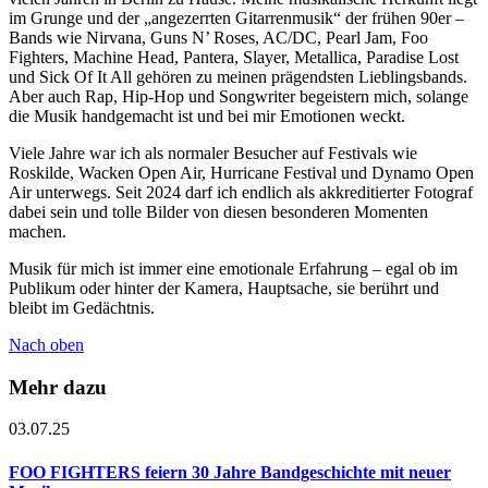
im Grunge und der „angezerrten Gitarrenmusik“ der frühen 90er –
Bands wie Nirvana, Guns N’ Roses, AC/DC, Pearl Jam, Foo
Fighters, Machine Head, Pantera, Slayer, Metallica, Paradise Lost
und Sick Of It All gehören zu meinen prägendsten Lieblingsbands.
Aber auch Rap, Hip-Hop und Songwriter begeistern mich, solange
die Musik handgemacht ist und bei mir Emotionen weckt.
Viele Jahre war ich als normaler Besucher auf Festivals wie
Roskilde, Wacken Open Air, Hurricane Festival und Dynamo Open
Air unterwegs. Seit 2024 darf ich endlich als akkreditierter Fotograf
dabei sein und tolle Bilder von diesen besonderen Momenten
machen.
Musik für mich ist immer eine emotionale Erfahrung – egal ob im
Publikum oder hinter der Kamera, Hauptsache, sie berührt und
bleibt im Gedächtnis.
Nach oben
Mehr dazu
03.07.25
FOO FIGHTERS feiern 30 Jahre Bandgeschichte mit neuer