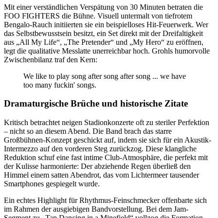
Mit einer verständlichen Verspätung von 30 Minuten betraten die
FOO FIGHTERS die Bühne. Visuell untermalt von tiefrotem
Bengalo-Rauch initiierten sie ein beispielloses Hit-Feuerwerk. Wer
das Selbstbewusstsein besitzt, ein Set direkt mit der Dreifaltigkeit
aus „All My Life“, „The Pretender“ und „My Hero“ zu eröffnen,
legt die qualitative Messlatte unerreichbar hoch. Grohls humorvolle
Zwischenbilanz traf den Kern:
We like to play song after song after song ... we have
too many fuckin' songs.
Dramaturgische Brüche und historische Zitate
Kritisch betrachtet neigen Stadionkonzerte oft zu steriler Perfektion
– nicht so an diesem Abend. Die Band brach das starre
Großbühnen-Konzept geschickt auf, indem sie sich für ein Akustik-
Intermezzo auf den vorderen Steg zurückzog. Diese klangliche
Reduktion schuf eine fast intime Club-Atmosphäre, die perfekt mit
der Kulisse harmonierte: Der abziehende Regen überließ den
Himmel einem satten Abendrot, das vom Lichtermeer tausender
Smartphones gespiegelt wurde.
Ein echtes Highlight für Rhythmus-Feinschmecker offenbarte sich
im Rahmen der ausgiebigen Bandvorstellung. Bei dem Jam-
Segment zu „Tap Dancing in a Minefield“ vollzog die Formation