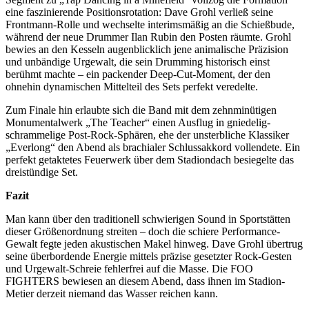
eine faszinierende Positionsrotation: Dave Grohl verließ seine
Frontmann-Rolle und wechselte interimsmäßig an die Schießbude,
während der neue Drummer Ilan Rubin den Posten räumte. Grohl
bewies an den Kesseln augenblicklich jene animalische Präzision
und unbändige Urgewalt, die sein Drumming historisch einst
berühmt machte – ein packender Deep-Cut-Moment, der den
ohnehin dynamischen Mittelteil des Sets perfekt veredelte.
Zum Finale hin erlaubte sich die Band mit dem zehnminütigen
Monumentalwerk „The Teacher“ einen Ausflug in gniedelig-
schrammelige Post-Rock-Sphären, ehe der unsterbliche Klassiker
„Everlong“ den Abend als brachialer Schlussakkord vollendete. Ein
perfekt getaktetes Feuerwerk über dem Stadiondach besiegelte das
dreistündige Set.
Fazit
Man kann über den traditionell schwierigen Sound in Sportstätten
dieser Größenordnung streiten – doch die schiere Performance-
Gewalt fegte jeden akustischen Makel hinweg. Dave Grohl übertrug
seine überbordende Energie mittels präzise gesetzter Rock-Gesten
und Urgewalt-Schreie fehlerfrei auf die Masse. Die FOO
FIGHTERS bewiesen an diesem Abend, dass ihnen im Stadion-
Metier derzeit niemand das Wasser reichen kann.