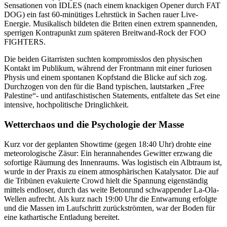
Sensationen von IDLES (nach einem knackigen Opener durch FAT
DOG) ein fast 60-minütiges Lehrstück in Sachen rauer Live-
Energie. Musikalisch bildeten die Briten einen extrem spannenden,
sperrigen Kontrapunkt zum späteren Breitwand-Rock der FOO
FIGHTERS.
Die beiden Gitarristen suchten kompromisslos den physischen
Kontakt im Publikum, während der Frontmann mit einer furiosen
Physis und einem spontanen Kopfstand die Blicke auf sich zog.
Durchzogen von den für die Band typischen, lautstarken „Free
Palestine“- und antifaschistischen Statements, entfaltete das Set eine
intensive, hochpolitische Dringlichkeit.
Wetterchaos und die Psychologie der Masse
Kurz vor der geplanten Showtime (gegen 18:40 Uhr) drohte eine
meteorologische Zäsur: Ein herannahendes Gewitter erzwang die
sofortige Räumung des Innenraums. Was logistisch ein Albtraum ist,
wurde in der Praxis zu einem atmosphärischen Katalysator. Die auf
die Tribünen evakuierte Crowd hielt die Spannung eigenständig
mittels endloser, durch das weite Betonrund schwappender La-Ola-
Wellen aufrecht. Als kurz nach 19:00 Uhr die Entwarnung erfolgte
und die Massen im Laufschritt zurückströmten, war der Boden für
eine kathartische Entladung bereitet.