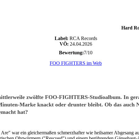
Hard R
Label:
RCA Records
VÖ:
24.04.2026
Bewertung:
7/10
FOO FIGHTERS im Web
 mittlerweile zwölfte FOO-FIGHTERS-Studioalbum. In gera
3-Minuten-Marke knackt oder drunter bleibt. Ob das auch
gemacht hat?
 Are" war ein gleichermaßen schmerzhafter wie heilsamer Abgesang au
peutischen Ohrwürmern ("Rescued") und einem berührenden Gänsehaut-