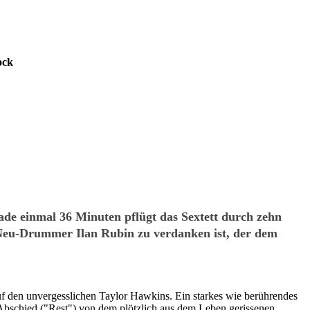
ock
de einmal 36 Minuten pflügt das Sextett durch zehn
 Neu-Drummer Ilan Rubin zu verdanken ist, der dem
f den unvergesslichen Taylor Hawkins. Ein starkes wie berührendes
Abschied ("Rest") von dem plötzlich aus dem Leben gerissenen