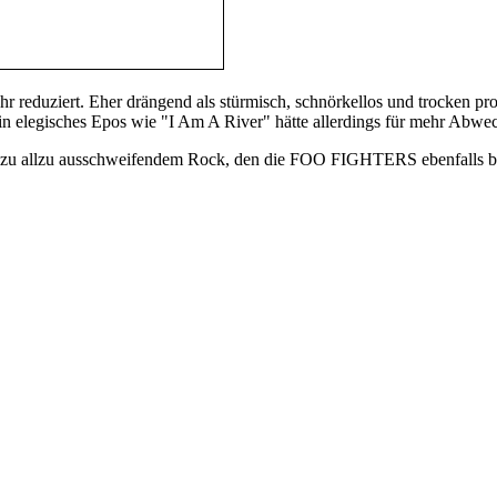
r reduziert. Eher drängend als stürmisch, schnörkellos und trocken pr
in elegisches Epos wie "I Am A River" hätte allerdings für mehr Abw
f zu allzu ausschweifendem Rock, den die FOO FIGHTERS ebenfalls be