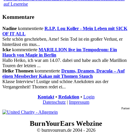
auf Lesereise
Kommentare
Nadine
kommentierte
R.I.P. Lou Koller - Mein Leben mit SICK
OF IT ALL
Sehr schön geschrieben, Arne! Sein Tod ist ein großer Verlust, er
hinterlässt ein mus...
Icke
kommentierte
MARILLION live im Tempodrom: Ein
Hauch von Magie in Berlin
Hallo Heiko, ich war am 14.07. dabei und habe auch alle Marillion
Touren der letzten ...
Helke Thomsen
kommentierte
Drums, Dramen, Dracula – Auf
einen Messbecher Kakao mit Thomen Stauch
Klasse Interview! Lustige und schöne Anekdoten aus der
Vergangenheit! Thomen redet ei...
Kontakt
•
Redaktion
•
Login
Datenschutz
|
Impressum
Partner
BurnYourEars Webzine
© burnyourears.de 2004 - 2026