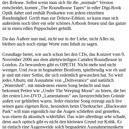
des Release. Selbst wenn man sich für die „normale“ Version
entscheidet, kommt „The Roundhouse Tapes“ in edler Digi-Book
Optik daher und enthält Postkarten von jedem einzelnen
Bandmitglied. Greift man zur Deluxe-Edition, so kann man sich
außerdem noch über ein sehr schönes Artbook freuen und das ganze
ist in einen edlen Pappschuber gehüllt.
Da das Äußere nun mal, nicht nur in der Liebe, nicht Alles ist,
bleiben auch noch einige Worte zum Inhalt zu sagen.
Grundlage bietet, wie auch schon bei den CDs, das Konzert vom 9.
November 2006 aus dem altehrwürdigen Camden Roundhouse in
London. Zu bewundern gibt es OPETH. Nicht mehr und nicht
weniger. Und zwar in begnadeter Bestform, spielfreudig wie eh und
je und mit einer Setlist, die sich ordentlich gewaschen hat. So wird
jedes Album, mit Ausnahme von „Deliverance“ und natürlich
„Watershed“, mit mindestens einem Song bedacht und man
bekommt Perlen wie „Under The Weeping Moon“ zu hören, die bei
der ersten Live-DVD „Lamentations“ aus lizenzrechtlichen Gründe
außen vor geblieben waren. Jeder einzelne Song erzeugt auch live
seinen ganz eigenen Reiz, besonders beim Überkracher „Blackwater
Park“ will man eigentlich nur die Augen schließen und genießen,
was einem da akustisch widerfährt. Das wäre allerdings sehr schade,
denn auch optisch gibt es nicht den kleinsten Grund zur Kritik. Es
ist einfach eine Augenweide solch begnadeten Ausnahmemusikern