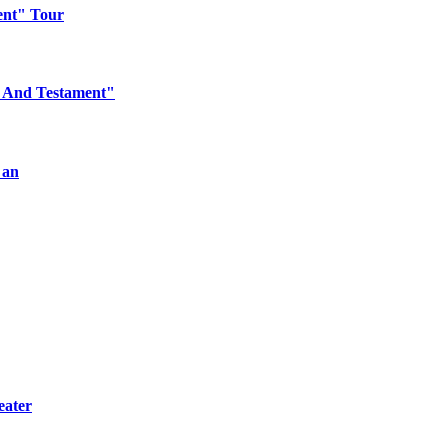
ent" Tour
l And Testament"
 an
eater