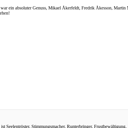
 Es war ein absoluter Genuss, Mikael Åkerfeldt, Fredrik Åkesson, Mart
sehen!
ist Seelentröster, Stimmungsmacher, Runterbringer, Frustbewältigung, F