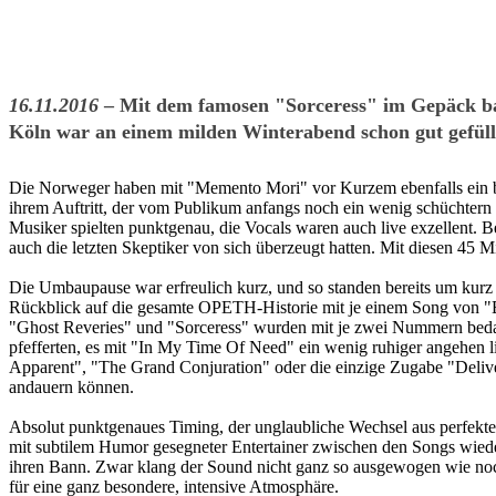
16.11.2016
– Mit dem famosen "Sorceress" im Gepäck ba
Köln war an einem milden Winterabend schon gut gefüll
Die Norweger haben mit "Memento Mori" vor Kurzem ebenfalls ein bea
ihrem Auftritt, der vom Publikum anfangs noch ein wenig schüchtern u
Musiker spielten punktgenau, die Vocals waren auch live exzellent.
auch die letzten Skeptiker von sich überzeugt hatten. Mit diesen 45 M
Die Umbaupause war erfreulich kurz, und so standen bereits um kur
Rückblick auf die gesamte OPETH-Historie mit je einem Song von "
"Ghost Reveries" und "Sorceress" wurden mit je zwei Nummern beda
pfefferten, es mit "In My Time Of Need" ein wenig ruhiger angehen 
Apparent", "The Grand Conjuration" oder die einzige Zugabe "Deliver
andauern können.
Absolut punktgenaues Timing, der unglaubliche Wechsel aus perfekten
mit subtilem Humor gesegneter Entertainer zwischen den Songs wied
ihren Bann. Zwar klang der Sound nicht ganz so ausgewogen wie noc
für eine ganz besondere, intensive Atmosphäre.