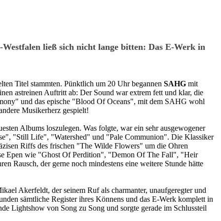
stfalen ließ sich nicht lange bitten: Das E-Werk in
elten Titel stammten. Pünktlich um 20 Uhr begannen
SAHG
mit
en astreinen Auftritt ab: Der Sound war extrem fett und klar, die
anctimony" und das epische "Blood Of Oceans", mit dem SAHG wohl
 andere Musikerherz gespielt!
euesten Albums loszulegen. Was folgte, war ein sehr ausgewogener
", "Still Life", "Watershed" und "Pale Communion". Die Klassiker
isen Riffs des frischen "The Wilde Flowers" um die Ohren
ose Epen wie "Ghost Of Perdition", "Demon Of The Fall", "Heir
hren Rausch, der gerne noch mindestens eine weitere Stunde hätte
kael Akerfeldt, der seinem Ruf als charmanter, unaufgeregter und
unden sämtliche Register ihres Könnens und das E-Werk komplett in
nde Lightshow von Song zu Song und sorgte gerade im Schlussteil