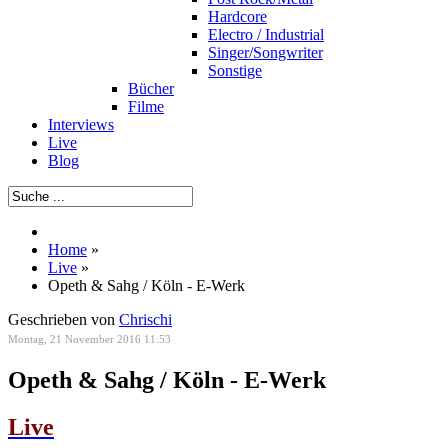
Hardcore
Electro / Industrial
Singer/Songwriter
Sonstige
Bücher
Filme
Interviews
Live
Blog
Home
»
Live
»
Opeth & Sahg / Köln - E-Werk
Geschrieben von
Chrischi
Montag, 21 November 2016 11:53
Opeth & Sahg / Köln - E-Werk
Live