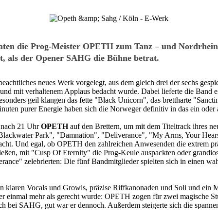
ten die Prog-Meister OPETH zum Tanz – und Nordrhein-We
t, als der Opener SAHG die Bühne betrat.
chtliches neues Werk vorgelegt, aus dem gleich drei der sechs gespi
nd mit verhaltenem Applaus bedacht wurde. Dabei lieferte die Band ein
 Besonders geil klangen das fette "Black Unicorn", das brettharte "S
inuten purer Energie haben sich die Norweger definitiv in das ein oder
z nach 21 Uhr
OPETH
auf den Brettern, um mit dem Titeltrack ihres n
Blackwater Park", "Damnation", "Deliverance", "My Arms, Your Hearse
cht. Und egal, ob OPETH den zahlreichen Anwesenden die extrem präz
ließen, mit "Cusp Of Eternity" die Prog-Keule auspackten oder grandi
ance" zelebrierten: Die fünf Bandmitglieder spielten sich in einen wa
 klaren Vocals und Growls, präzise Riffkanonaden und Soli und ein Mi
er einmal mehr als gerecht wurde: OPETH zogen für zwei magische St
h bei SAHG, gut war er dennoch. Außerdem steigerte sich die spanne