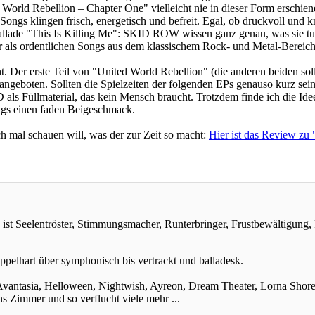
orld Rebellion – Chapter One" vielleicht nie in dieser Form erschien
ongs klingen frisch, energetisch und befreit. Egal, ob druckvoll und 
allade "This Is Killing Me": SKID ROW wissen ganz genau, was sie tu
 als ordentlichen Songs aus dem klassischem Rock- und Metal-Bereich
ht. Der erste Teil von "United World Rebellion" (die anderen beiden so
ngeboten. Sollten die Spielzeiten der folgenden EPs genauso kurz sein
 als Füllmaterial, das kein Mensch braucht. Trotzdem finde ich die Idee 
Songs einen faden Beigeschmack.
mal schauen will, was der zur Zeit so macht:
Hier ist das Review z
ist Seelentröster, Stimmungsmacher, Runterbringer, Frustbewältigung, F
pelhart über symphonisch bis vertrackt und balladesk.
vantasia, Helloween, Nightwish, Ayreon, Dream Theater, Lorna Shore,
Zimmer und so verflucht viele mehr ...