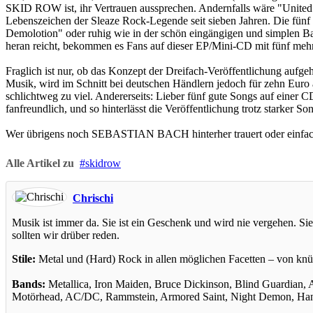
SKID ROW ist, ihr Vertrauen aussprechen. Andernfalls wäre "United W
Lebenszeichen der Sleaze Rock-Legende seit sieben Jahren. Die fünf S
Demolotion" oder ruhig wie in der schön eingängigen und simplen B
heran reicht, bekommen es Fans auf dieser EP/Mini-CD mit fünf mehr
Fraglich ist nur, ob das Konzept der Dreifach-Veröffentlichung aufge
Musik, wird im Schnitt bei deutschen Händlern jedoch für zehn Euro a
schlichtweg zu viel. Andererseits: Lieber fünf gute Songs auf einer CD
fanfreundlich, und so hinterlässt die Veröffentlichung trotz starker 
Wer übrigens noch SEBASTIAN BACH hinterher trauert oder einfach 
Alle Artikel zu
skidrow
Chrischi
Musik ist immer da. Sie ist ein Geschenk und wird nie vergehen. Sie 
sollten wir drüber reden.
Stile:
Metal und (Hard) Rock in allen möglichen Facetten – von knüp
Bands:
Metallica, Iron Maiden, Bruce Dickinson, Blind Guardian, A
Motörhead, AC/DC, Rammstein, Armored Saint, Night Demon, Hans 