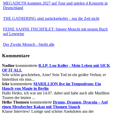
MEGADETH kommen 2027 auf Tour und spielen 4 Konzerte in
Deutschland
THE GATHERING sind zurückgekehrt – nur die Zeit nicht
FEINE SAHNE FISCHFILET: Sänger Monchi mit neuem Buch
auf Lesereise
Der Zweite Mensch - Sterbt alle
Kommentare
Nadine
kommentierte
R.I.P. Lou Koller - Mein Leben mit SICK
OF IT ALL
Sehr schön geschrieben, Arne! Sein Tod ist ein großer Verlust, er
hinterlässt ein mus...
Icke
kommentierte
MARILLION live im Tempodrom: Ein
Hauch von Magie in Berlin
Hallo Heiko, ich war am 14.07. dabei und habe auch alle Marillion
Touren der letzten ...
Helke Thomsen
kommentierte
Drums, Dramen, Dracula – Auf
einen Messbecher Kakao mit Thomen Stauch
Klasse Interview! Lustige und schöne Anekdoten aus der