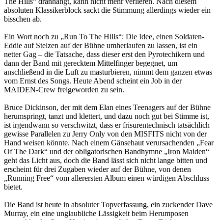
The Hills“ dranhängt, kann nicht mehr verlieren. Nach diesem
absoluten Klassikerblock sackt die Stimmung allerdings wieder ein
bisschen ab.
Ein Wort noch zu „Run To The Hills“: Die Idee, einen Soldaten-
Eddie auf Stelzen auf der Bühne umherlaufen zu lassen, ist ein
netter Gag – die Tatsache, dass dieser erst den Pyrotechikern und
dann der Band mit gerecktem Mittelfinger begegnet, um
anschließend in die Luft zu masturbieren, nimmt dem ganzen etwas
vom Ernst des Songs. Heute Abend scheint ein Job in der
MAIDEN-Crew freigeworden zu sein.
Bruce Dickinson, der mit dem Elan eines Teenagers auf der Bühne
herumspringt, tanzt und klettert, und dazu noch gut bei Stimme ist,
ist irgendwann so verschwitzt, dass er frisurentechnisch tatsächlich
gewisse Parallelen zu Jerry Only von den MISFITS nicht von der
Hand weisen könnte. Nach einem Gänsehaut verursachenden „Fear
Of The Dark“ und der obligatorischen Bandhymne „Iron Maiden“
geht das Licht aus, doch die Band lässt sich nicht lange bitten und
erscheint für drei Zugaben wieder auf der Bühne, von denen
„Running Free“ vom allerersten Album einen würdigen Abschluss
bietet.
Die Band ist heute in absoluter Topverfassung, ein zuckender Dave
Murray, ein eine unglaubliche Lässigkeit beim Herumposen