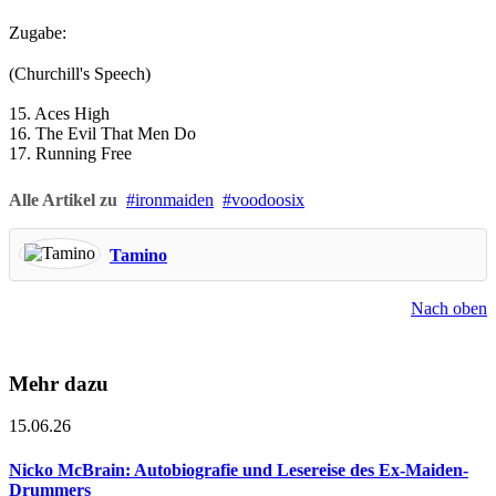
Zugabe:
(Churchill's Speech)
15. Aces High
16. The Evil That Men Do
17. Running Free
Alle Artikel zu
ironmaiden
voodoosix
Tamino
Nach oben
Mehr dazu
15.06.26
Nicko McBrain: Autobiografie und Lesereise des Ex-Maiden-
Drummers