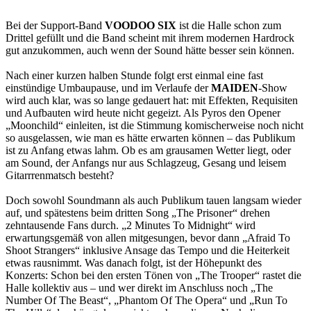
Bei der Support-Band
VOODOO SIX
ist die Halle schon zum
Drittel gefüllt und die Band scheint mit ihrem modernen Hardrock
gut anzukommen, auch wenn der Sound hätte besser sein können.
Nach einer kurzen halben Stunde folgt erst einmal eine fast
einstündige Umbaupause, und im Verlaufe der
MAIDEN
-Show
wird auch klar, was so lange gedauert hat: mit Effekten, Requisiten
und Aufbauten wird heute nicht gegeizt. Als Pyros den Opener
„Moonchild“ einleiten, ist die Stimmung komischerweise noch nicht
so ausgelassen, wie man es hätte erwarten können – das Publikum
ist zu Anfang etwas lahm. Ob es am grausamen Wetter liegt, oder
am Sound, der Anfangs nur aus Schlagzeug, Gesang und leisem
Gitarrrenmatsch besteht?
Doch sowohl Soundmann als auch Publikum tauen langsam wieder
auf, und spätestens beim dritten Song „The Prisoner“ drehen
zehntausende Fans durch. „2 Minutes To Midnight“ wird
erwartungsgemäß von allen mitgesungen, bevor dann „Afraid To
Shoot Strangers“ inklusive Ansage das Tempo und die Heiterkeit
etwas rausnimmt. Was danach folgt, ist der Höhepunkt des
Konzerts: Schon bei den ersten Tönen von „The Trooper“ rastet die
Halle kollektiv aus – und wer direkt im Anschluss noch „The
Number Of The Beast“, „Phantom Of The Opera“ und „Run To