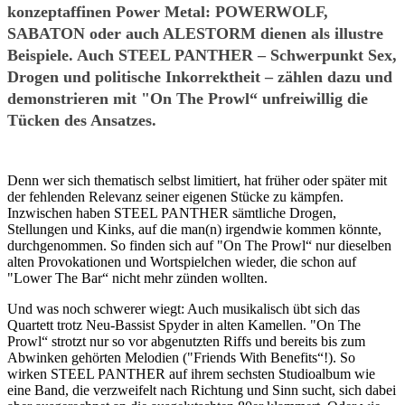
konzeptaffinen Power Metal: POWERWOLF,
SABATON oder auch ALESTORM dienen als illustre
Beispiele. Auch STEEL PANTHER – Schwerpunkt Sex,
Drogen und politische Inkorrektheit – zählen dazu und
demonstrieren mit "On The Prowl“ unfreiwillig die
Tücken des Ansatzes.
Denn wer sich thematisch selbst limitiert, hat früher oder später mit
der fehlenden Relevanz seiner eigenen Stücke zu kämpfen.
Inzwischen haben STEEL PANTHER sämtliche Drogen,
Stellungen und Kinks, auf die man(n) irgendwie kommen könnte,
durchgenommen. So finden sich auf "On The Prowl“ nur dieselben
alten Provokationen und Wortspielchen wieder, die schon auf
"Lower The Bar“ nicht mehr zünden wollten.
Und was noch schwerer wiegt: Auch musikalisch übt sich das
Quartett trotz Neu-Bassist Spyder in alten Kamellen. "On The
Prowl“ strotzt nur so vor abgenutzten Riffs und bereits bis zum
Abwinken gehörten Melodien ("Friends With Benefits“!). So
wirken STEEL PANTHER auf ihrem sechsten Studioalbum wie
eine Band, die verzweifelt nach Richtung und Sinn sucht, sich dabei