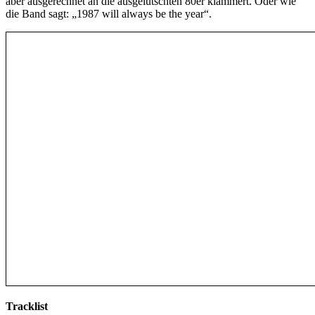
aber ausgerechnet an die ausgelutschten 80er klammert. Oder wie
die Band sagt: „1987 will always be the year“.
Tracklist