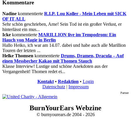
Kommentare
Nadine
kommentierte
R.I.P. Lou Koller - Mein Leben mit SICK
OF IT ALL
Sehr schön geschrieben, Arne! Sein Tod ist ein großer Verlust, er
hinterlässt ein mus...
Icke
kommentierte
MARILLION live im Tempodrom: Ein
Hauch von Magie in Berlin
Hallo Heiko, ich war am 14.07. dabei und habe auch alle Marillion
Touren der letzten ...
Helke Thomsen
kommentierte
Drums, Dramen, Dracula – Auf
einen Messbecher Kakao mit Thomen Stauch
Klasse Interview! Lustige und schöne Anekdoten aus der
Vergangenheit! Thomen redet ei...
Kontakt
•
Redaktion
•
Login
Datenschutz
|
Impressum
Partner
BurnYourEars Webzine
© burnyourears.de 2004 - 2026