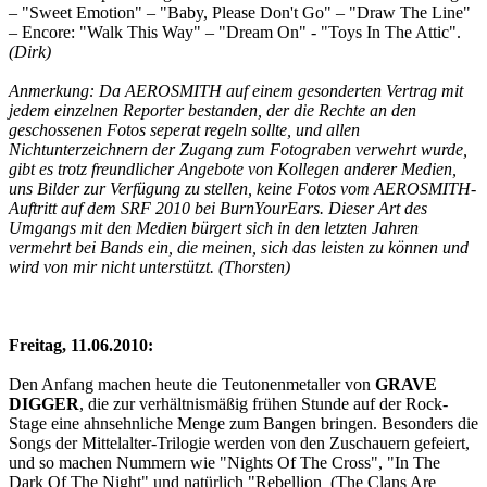
– "Sweet Emotion" – "Baby, Please Don't Go" – "Draw The Line"
– Encore: "Walk This Way" – "Dream On" - "Toys In The Attic".
(Dirk)
Anmerkung: Da AEROSMITH auf einem gesonderten Vertrag mit
jedem einzelnen Reporter bestanden, der die Rechte an den
geschossenen Fotos seperat regeln sollte, und allen
Nichtunterzeichnern der Zugang zum Fotograben verwehrt wurde,
gibt es trotz freundlicher Angebote von Kollegen anderer Medien,
uns Bilder zur Verfügung zu stellen, keine Fotos vom AEROSMITH-
Auftritt auf dem SRF 2010 bei BurnYourEars.
Dieser Art des
Umgangs mit den Medien bürgert sich in den letzten Jahren
vermehrt bei Bands ein, die meinen, sich das leisten zu können und
wird von mir nicht unterstützt. (Thorsten)
Freitag, 11.06.2010:
Den Anfang machen heute die Teutonenmetaller von
GRAVE
DIGGER
, die zur verhältnismäßig frühen Stunde auf der Rock-
Stage eine ahnsehnliche Menge zum Bangen bringen. Besonders die
Songs der Mittelalter-Trilogie werden von den Zuschauern gefeiert,
und so machen Nummern wie "Nights Of The Cross", "In The
Dark Of The Night" und natürlich "Rebellion (The Clans Are