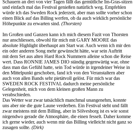
Schauern an drei von vier Tagen fällt das gemütliche Im-Gras-sitzen
und einfach mal das Festival genießen natürlich weg. Empfehlen
würde ich das Sweden Rock jederzeit, aber man sollte vorher schon
einen Blick auf das Billing werfen, ob da auch wirklich persönliche
Höhepunkte zu erwarten sind.
(Thorsten)
Im Großen und Ganzen kann ich mich diesem Fazit von Thorsten
nur anschliessen, obwohl für mich mit GARY MOORE das
absolute Highlight überhaupt am Start war. Auch wenn ich mir den
ein oder anderen Song mehr gewünscht hätte, war sein Auftritt
mit dem Set aus alten Hard Rock Nummern alleine schon die Reise
wert. Dass RONNIE JAMES DIO ständig gegenwärtig war, ohne
dass man das Gefühl hatte, sein Tod würde in irgendeiner Weise in
den Mittelpunkt geschoben, fand ich von den Veranstaltern aber
auch von allen Bands sehr pietätvoll gelöst. Für mich war das
SWEDEN ROCK FESTIVAL dadurch meine persönliche
Gelegenheit, mich von dem kleinen großen Mann zu
verabschieden.
Das Wetter war zwar tatsächlich manchmal unangenehm, konnte
uns aber nie die gute Laune verderben. Ein Festival steht und fällt
zwar meistens mit dem Billing, aber in Sölvesborg ist es wie sonst
nirgendwo gerade die Atmosphäre, die einen fesselt. Daher komme
ich gerne wieder, auch wenn mir das Billing vielleicht nicht ganz so
zusagen sollte.
(Dirk)