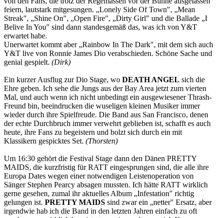
von den Fans, die trotz der Regemassen vor der Bühne ausgelassen
feiern, lautstark mitgesungen. „Lonely Side Of Town", „Mean
Streak", „Shine On", „Open Fire", „Dirty Girl" und die Ballade „I
Belive In You" sind dann standesgemäß das, was ich von Y&T
erwartet habe.
Unerwartet kommt aber „Rainbow In The Dark", mit dem sich auch
Y&T live von Ronnie James Dio verabschieden. Schöne Sache und
genial gespielt.
(Dirk)
Ein kurzer Ausflug zur Dio Stage, wo
DEATH ANGEL
sich die
Ehre geben. Ich sehe die Jungs aus der Bay Area jetzt zum vierten
Mal, und auch wenn ich nicht unbedingt ein ausgewiesener Thrash-
Freund bin, beeindrucken die wuseligen kleinen Musiker immer
wieder durch ihre Spielfreude. Die Band aus San Francisco, denen
der echte Durchbruch immer verwehrt geblieben ist, schafft es auch
heute, ihre Fans zu begeistern und bolzt sich durch ein mit
Klassikern gespicktes Set.
(Thorsten)
Um 16:30 gehört die Festival Stage dann den Dänen PRETTY
MAIDS, die kurzfristig für RATT eingesprungen sind, die alle ihre
Europa Dates wegen einer notwendigen Leistenoperation von
Sänger Stephen Pearcy absagen mussten. Ich hätte RATT wirklich
gerne gesehen, zumal ihr aktuelles Album „Infestation" richtig
gelungen ist.
PRETTY MAIDS
sind zwar ein „netter" Ersatz, aber
irgendwie hab ich die Band in den letzten Jahren einfach zu oft