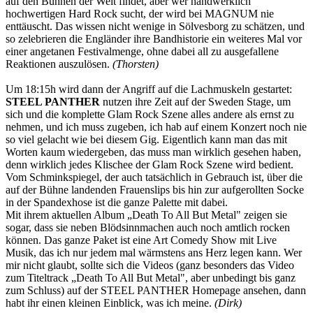
auf den Bühnen der Welt findet, aber wer handwerklich
hochwertigen Hard Rock sucht, der wird bei MAGNUM nie
enttäuscht. Das wissen nicht wenige in Sölvesborg zu schätzen, und
so zelebrieren die Engländer ihre Bandhistorie ein weiteres Mal vor
einer angetanen Festivalmenge, ohne dabei all zu ausgefallene
Reaktionen auszulösen.
(Thorsten)
Um 18:15h wird dann der Angriff auf die Lachmuskeln gestartet:
STEEL PANTHER
nutzen ihre Zeit auf der Sweden Stage, um
sich und die komplette Glam Rock Szene alles andere als ernst zu
nehmen, und ich muss zugeben, ich hab auf einem Konzert noch nie
so viel gelacht wie bei diesem Gig. Eigentlich kann man das mit
Worten kaum wiedergeben, das muss man wirklich gesehen haben,
denn wirklich jedes Klischee der Glam Rock Szene wird bedient.
Vom Schminkspiegel, der auch tatsächlich in Gebrauch ist, über die
auf der Bühne landenden Frauenslips bis hin zur aufgerollten Socke
in der Spandexhose ist die ganze Palette mit dabei.
Mit ihrem aktuellen Album „Death To All But Metal" zeigen sie
sogar, dass sie neben Blödsinnmachen auch noch amtlich rocken
können. Das ganze Paket ist eine Art Comedy Show mit Live
Musik, das ich nur jedem mal wärmstens ans Herz legen kann. Wer
mir nicht glaubt, sollte sich die Videos (ganz besonders das Video
zum Titeltrack „Death To All But Metal", aber unbedingt bis ganz
zum Schluss) auf der STEEL PANTHER Homepage ansehen, dann
habt ihr einen kleinen Einblick, was ich meine.
(Dirk)