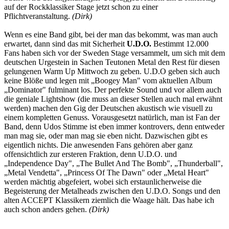
auf der Rockklassiker Stage jetzt schon zu einer
Pflichtveranstaltung.
(Dirk)
Wenn es eine Band gibt, bei der man das bekommt, was man auch
erwartet, dann sind das mit Sicherheit
U.D.O.
Bestimmt 12.000
Fans haben sich vor der Sweden Stage versammelt, um sich mit dem
deutschen Urgestein in Sachen Teutonen Metal den Rest für diesen
gelungenen Warm Up Mittwoch zu geben. U.D.O geben sich auch
keine Blöße und legen mit „Boogey Man" vom aktuellen Album
„Dominator" fulminant los. Der perfekte Sound und vor allem auch
die geniale Lightshow (die muss an dieser Stellen auch mal erwähnt
werden) machen den Gig der Deutschen akustisch wie visuell zu
einem kompletten Genuss. Vorausgesetzt natürlich, man ist Fan der
Band, denn Udos Stimme ist eben immer kontrovers, denn entweder
man mag sie, oder man mag sie eben nicht. Dazwischen gibt es
eigentlich nichts. Die anwesenden Fans gehören aber ganz
offensichtlich zur ersteren Fraktion, denn U.D.O. und
„Independence Day", „The Bullet And The Bomb", „Thunderball",
„Metal Vendetta", „Princess Of The Dawn" oder „Metal Heart"
werden mächtig abgefeiert, wobei sich erstaunlicherweise die
Begeisterung der Metalheads zwischen den U.D.O. Songs und den
alten ACCEPT Klassikern ziemlich die Waage hält. Das habe ich
auch schon anders gehen.
(Dirk)