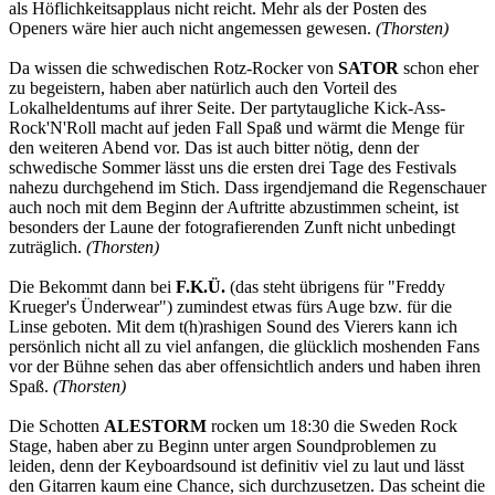
als Höflichkeitsapplaus nicht reicht. Mehr als der Posten des
Openers wäre hier auch nicht angemessen gewesen.
(Thorsten)
Da wissen die schwedischen Rotz-Rocker von
SATOR
schon eher
zu begeistern, haben aber natürlich auch den Vorteil des
Lokalheldentums auf ihrer Seite. Der partytaugliche Kick-Ass-
Rock'N'Roll macht auf jeden Fall Spaß und wärmt die Menge für
den weiteren Abend vor. Das ist auch bitter nötig, denn der
schwedische Sommer lässt uns die ersten drei Tage des Festivals
nahezu durchgehend im Stich. Dass irgendjemand die Regenschauer
auch noch mit dem Beginn der Auftritte abzustimmen scheint, ist
besonders der Laune der fotografierenden Zunft nicht unbedingt
zuträglich.
(Thorsten)
Die Bekommt dann bei
F.K.Ü.
(das steht übrigens für "Freddy
Krueger's Ünderwear") zumindest etwas fürs Auge bzw. für die
Linse geboten. Mit dem t(h)rashigen Sound des Vierers kann ich
persönlich nicht all zu viel anfangen, die glücklich moshenden Fans
vor der Bühne sehen das aber offensichtlich anders und haben ihren
Spaß.
(Thorsten)
Die Schotten
ALESTORM
rocken um 18:30 die Sweden Rock
Stage, haben aber zu Beginn unter argen Soundproblemen zu
leiden, denn der Keyboardsound ist definitiv viel zu laut und lässt
den Gitarren kaum eine Chance, sich durchzusetzen. Das scheint die