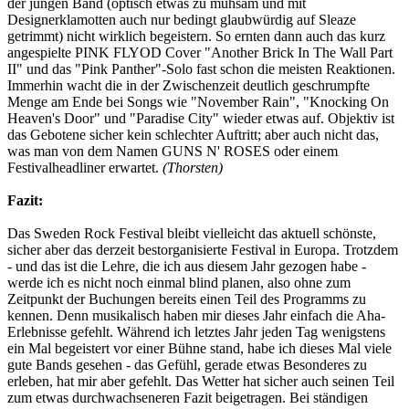
der jungen Band (optisch etwas zu mühsam und mit
Designerklamotten auch nur bedingt glaubwürdig auf Sleaze
getrimmt) nicht wirklich begeistern. So ernten dann auch das kurz
angespielte PINK FLYOD Cover "Another Brick In The Wall Part
II" und das "Pink Panther"-Solo fast schon die meisten Reaktionen.
Immerhin wacht die in der Zwischenzeit deutlich geschrumpfte
Menge am Ende bei Songs wie "November Rain", "Knocking On
Heaven's Door" und "Paradise City" wieder etwas auf. Objektiv ist
das Gebotene sicher kein schlechter Auftritt; aber auch nicht das,
was man von dem Namen GUNS N' ROSES oder einem
Festivalheadliner erwartet.
(Thorsten)
Fazit:
Das Sweden Rock Festival bleibt vielleicht das aktuell schönste,
sicher aber das derzeit bestorganisierte Festival in Europa. Trotzdem
- und das ist die Lehre, die ich aus diesem Jahr gezogen habe -
werde ich es nicht noch einmal blind planen, also ohne zum
Zeitpunkt der Buchungen bereits einen Teil des Programms zu
kennen. Denn musikalisch haben mir dieses Jahr einfach die Aha-
Erlebnisse gefehlt. Während ich letztes Jahr jeden Tag wenigstens
ein Mal begeistert vor einer Bühne stand, habe ich dieses Mal viele
gute Bands gesehen - das Gefühl, gerade etwas Besonderes zu
erleben, hat mir aber gefehlt. Das Wetter hat sicher auch seinen Teil
zum etwas durchwachseneren Fazit beigetragen. Bei ständigen