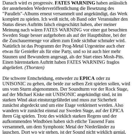
Danach wird es progressiv.
FATES WARNING
haben anlässlich
der anstehenden Wiederveröffentlichung die Besetzung des
"Parallels"-Albums erneut versammelt und angekündigt, das Werk
komplett zu spielen. Ich weiß nicht, ob Band oder Veranstalter den
Status dieses Auftritts falsch eingeschätzt haben, aber meiner
Meinung nach wären FATES WARNING vor einer gut besuchten
Sweden Stage besser aufgehoben als auf der Hauptbühne, bei der
die Zuschauermenge vor allem zum Ende sichtbar schmaler wird.
Natürlich ist das Programm der Prog-Metal Urgesteine auch eher
etwas für Genießer als für eine Party, und so ist auch hier mehr
Staunen und Bewundern angesagt, als der Start eines Mosh-Pits.
Einen bärenstarken Auftritt haben FATES WARNING fraglos
abgeliefert.
(Thorsten)
Die schwere Entscheidung, entweder zu
EPICA
oder zu
UNISONIC zu gehen, die beide zur selben Zeit spielen sollen, wird
uns vom Sturm abgenommen. Der Soundturm vor der Rock Stage,
auf der Michael Kiske mit UNISONIC angekündigt sind, ist im
starken Wind akut einsturzgefährdet und muss zur Sicherheit
zunächst abgedeckt und um eine Etage verkleinert werden. Also
wandern wir zunächst einmal zur Sweden Stage, auf der EPICA
ihren Gig spielen. Trotz des wirklich starken Regens und der
aufkommenden Windböen haben sich etliche Tausend Fans
versammelt, um dem Symphonic Metal der Niederländer zu
lauschen. Dort wo wir stehen, ist der Sound nicht wirklich genial,