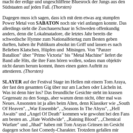
macht der erdige und ungeschliffene Bluesrock der Jungs aus den
Südstaaten auf jeden Fall.
(Thorsten)
Dagegen muss ich sagen, dass ich mit dem etwas arg stumpfen
Power Metal von
SABATON
noch nie viel anfangen konnte. Das
allerdings sieht die Zuschauerschaar in Schweden offenkundig
anders, denn die Lokalmatadore, die letztes Jahr bereits die
schwedische Hymne zum Nationalfeiertag zum Besten geben
durften, haben ihr Publikum absolut im Griff und lassen es nach
Belieben Klatschen, Hüpfen und Mitsingen. Von "Panzer
Batallion" über "Primo Victoria" bis "Metal Machine" liefert die
Band alle Hits, die ihre Fans hören wollen, sodass man objektiv
nicht darum herum kommt, ihnen einen guten Auftritt zu
attestieren.
(Thorsten)
SLAYER
auf der Festival Stage im Hellen mit einem Tom Araya,
der fast den gesamten Gig über nur am Lachen oder Lächeln ist.
Was ist denn hier los? Das freundliche Gesichte steht im krassen
Gegensatz zu den Songs, aber warum denn nicht, öfter mal was
Neues. Ansonsten ist ja alles beim Alten, denn Klassiker wie „South
Of Heaven", „War Ensemble", „Seasons In The Abyss", „Hell
Awaits" und „Angel Of Death" kommen wie gewohnt bei den Fans
am besten an. „Hate Worldwide", „Raining Blood", „Chemical
Warfare" und „Jihad" haben mit Tom Arayas Grinsen im Gesicht
dagegen schon fast Comedy-Charakter. Trotzdem gefallen mir