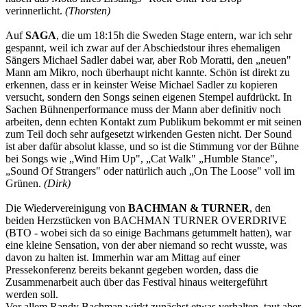
verinnerlicht.
(Thorsten)
Auf
SAGA
, die um 18:15h die Sweden Stage entern, war ich sehr
gespannt, weil ich zwar auf der Abschiedstour ihres ehemaligen
Sängers Michael Sadler dabei war, aber Rob Moratti, den „neuen"
Mann am Mikro, noch überhaupt nicht kannte. Schön ist direkt zu
erkennen, dass er in keinster Weise Michael Sadler zu kopieren
versucht, sondern den Songs seinen eigenen Stempel aufdrückt. In
Sachen Bühnenperformance muss der Mann aber definitiv noch
arbeiten, denn echten Kontakt zum Publikum bekommt er mit seinen
zum Teil doch sehr aufgesetzt wirkenden Gesten nicht. Der Sound
ist aber dafür absolut klasse, und so ist die Stimmung vor der Bühne
bei Songs wie „Wind Him Up", „Cat Walk" „Humble Stance",
„Sound Of Strangers" oder natürlich auch „On The Loose" voll im
Grünen.
(Dirk)
Die Wiedervereinigung von
BACHMAN & TURNER
, den
beiden Herzstücken von BACHMAN TURNER OVERDRIVE
(BTO - wobei sich da so einige Bachmans getummelt hatten), war
eine kleine Sensation, von der aber niemand so recht wusste, was
davon zu halten ist. Immerhin war am Mittag auf einer
Pressekonferenz bereits bekannt gegeben worden, dass die
Zusammenarbeit auch über das Festival hinaus weitergeführt
werden soll.
Vor allem Randy Bachman wirkt zunächst etwas verhalten, taut aber