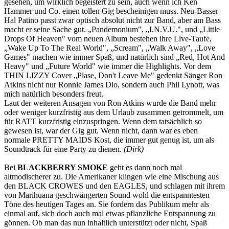
gesehen, um wirklich begeistert zu sein, auch wenn ich Ken
Hammer und Co. einen tollen Gig bescheinigen muss. Neu-Basser
Hal Patino passt zwar optisch absolut nicht zur Band, aber am Bass
macht er seine Sache gut. „Pandemonium", „I.N.V.U.", und „Little
Drops Of Heaven" vom neuen Album bestehen ihre Live-Taufe,
„Wake Up To The Real World", „Scream", „Walk Away", „Love
Games" machen wie immer Spaß, und natürlich sind „Red, Hot And
Heavy" und „Future World" wie immer die Highlights. Vor dem
THIN LIZZY Cover „Plase, Don't Leave Me" gedenkt Sänger Ron
Atkins nicht nur Ronnie James Dio, sondern auch Phil Lynott, was
mich natürlich besonders freut.
Laut der weiteren Ansagen von Ron Atkins wurde die Band mehr
oder weniger kurzfristig aus dem Urlaub zusammen getrommelt, um
für RATT kurzfristig einzuspringen. Wenn dem tatsächlich so
gewesen ist, war der Gig gut. Wenn nicht, dann war es eben
normale PRETTY MAIDS Kost, die immer gut genug ist, um als
Soundtrack für eine Party zu dienen.
(Dirk)
Bei
BLACKBERRY SMOKE
geht es dann noch mal
altmodischerer zu. Die Amerikaner klingen wie eine Mischung aus
den BLACK CROWES und den EAGLES, und schlagen mit ihrem
von Marihuana geschwängerten Sound wohl die entspanntesten
Töne des heutigen Tages an. Sie fordern das Publikum mehr als
einmal auf, sich doch auch mal etwas pflanzliche Entspannung zu
gönnen. Ob man das nun inhaltlich unterstützt oder nicht, Spaß