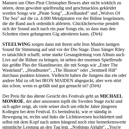
Mannen um Ober-Pirat Christopher Bowes aber nicht wirklich zu
stören, denn gewohnt spielfreudig und geschmacklos gekleidet
werden Songs wie „Pirate Song", „Keelhauled" und „Wolves Of
The Sea" auf die ca. 4.000 Metalpiraten vor der Bühne losgelassen,
die die Band auch ordentlich abfeiern. Glücklicherweise pendelt
sich der Sound auch nach ein paar Songs ein, so dass man den
Schotten einen gelungenen Gig attestieren kann.
(Dirk)
STEELWING
sorgen dann mit ihrem sehr Iron Maiden lastigen
Sound für Stimmung auf und vor der Dio Stage. Dass Sänger Riley
es tatsächlich schafft, seine starke Gesangsleitung vom Album auch
Live auf die Bühne zu bringen, ist neben der enormen Spielfreude
das größte Plus der Skandinavier, die mit Songs wie „Enter The
Wasteland", „Headhunter", „The Illusion" oder „Sentinell Hill"
durchaus punkten können. Vielleicht haben die Jungens das ein oder
andere Mal zu oft bei IRON MAIDEN abgeguckt, aber wen stört
das schon, wenn es gefällt und gut gemacht ist?
(Dirk)
Der Preis für das älteste Gesicht des Festivals geht an
MICHAEL
MONROE
, der aber ansonsten topfit die Sweden Stage rockt und
sich agiler zeigt, als viele seiner doch um etliche Jahre jüngeren
Kollegen bei dem Festival. Es beeindruckt, wie er ständig in
Bewegung ist, rechts und links die Lichttraversen hochklettert und
selbst mit dem Kopf nach unten hängend noch eine bemerkenswerte
stimmliche Leistung an den Tag legt. „Nothings Alright", „You're