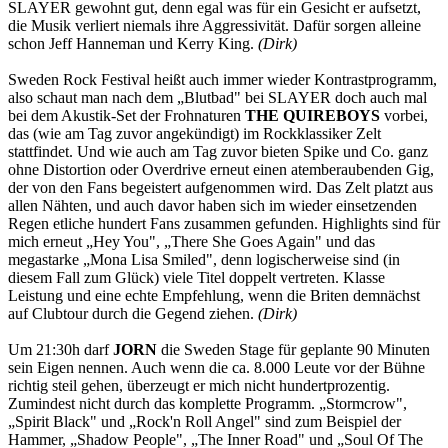
SLAYER gewohnt gut, denn egal was für ein Gesicht er aufsetzt,
die Musik verliert niemals ihre Aggressivität. Dafür sorgen alleine
schon Jeff Hanneman und Kerry King.
(Dirk)
Sweden Rock Festival heißt auch immer wieder Kontrastprogramm,
also schaut man nach dem „Blutbad" bei SLAYER doch auch mal
bei dem Akustik-Set der Frohnaturen
THE QUIREBOYS
vorbei,
das (wie am Tag zuvor angekündigt) im Rockklassiker Zelt
stattfindet. Und wie auch am Tag zuvor bieten Spike und Co. ganz
ohne Distortion oder Overdrive erneut einen atemberaubenden Gig,
der von den Fans begeistert aufgenommen wird. Das Zelt platzt aus
allen Nähten, und auch davor haben sich im wieder einsetzenden
Regen etliche hundert Fans zusammen gefunden. Highlights sind für
mich erneut „Hey You", „There She Goes Again" und das
megastarke „Mona Lisa Smiled", denn logischerweise sind (in
diesem Fall zum Glück) viele Titel doppelt vertreten. Klasse
Leistung und eine echte Empfehlung, wenn die Briten demnächst
auf Clubtour durch die Gegend ziehen.
(Dirk)
Um 21:30h darf
JORN
die Sweden Stage für geplante 90 Minuten
sein Eigen nennen. Auch wenn die ca. 8.000 Leute vor der Bühne
richtig steil gehen, überzeugt er mich nicht hundertprozentig.
Zumindest nicht durch das komplette Programm. „Stormcrow",
„Spirit Black" und „Rock'n Roll Angel" sind zum Beispiel der
Hammer, „Shadow People", „The Inner Road" und „Soul Of The