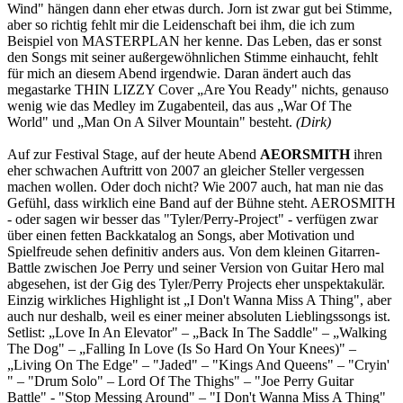
Wind" hängen dann eher etwas durch. Jorn ist zwar gut bei Stimme,
aber so richtig fehlt mir die Leidenschaft bei ihm, die ich zum
Beispiel von MASTERPLAN her kenne. Das Leben, das er sonst
den Songs mit seiner außergewöhnlichen Stimme einhaucht, fehlt
für mich an diesem Abend irgendwie. Daran ändert auch das
megastarke THIN LIZZY Cover „Are You Ready" nichts, genauso
wenig wie das Medley im Zugabenteil, das aus „War Of The
World" und „Man On A Silver Mountain" besteht.
(Dirk)
Auf zur Festival Stage, auf der heute Abend
AEORSMITH
ihren
eher schwachen Auftritt von 2007 an gleicher Steller vergessen
machen wollen. Oder doch nicht? Wie 2007 auch, hat man nie das
Gefühl, dass wirklich eine Band auf der Bühne steht. AEROSMITH
- oder sagen wir besser das "Tyler/Perry-Project" - verfügen zwar
über einen fetten Backkatalog an Songs, aber Motivation und
Spielfreude sehen definitiv anders aus. Von dem kleinen Gitarren-
Battle zwischen Joe Perry und seiner Version von Guitar Hero mal
abgesehen, ist der Gig des Tyler/Perry Projects eher unspektakulär.
Einzig wirkliches Highlight ist „I Don't Wanna Miss A Thing", aber
auch nur deshalb, weil es einer meiner absoluten Lieblingssongs ist.
Setlist: „Love In An Elevator" – „Back In The Saddle" – „Walking
The Dog" – „Falling In Love (Is So Hard On Your Knees)" –
„Living On The Edge" – "Jaded" – "Kings And Queens" – "Cryin'
" – "Drum Solo" – Lord Of The Thighs" – "Joe Perry Guitar
Battle" - "Stop Messing Around" – "I Don't Wanna Miss A Thing"