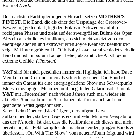
Ronnie!
(Dirk)
Den nächsten Farbtupfer in jeder Hinsicht setzen
MOTHER'S
FINEST
. Die Band, die als einer der Ursprünge der Crossover-
Bewegung gelten darf, legt den Fokus in Schweden auf ihre
rockigeren Phasen und zieht auf der zweitgrößten Bühne des Open
Airs ein ansehnliches Publikum, das sich nicht zuletzt von dem
energiegeladenen und extrovertierten Joyce Kennedy beeindruckt
zeigt. Mit ihrem größten Hit "Oh Baby Love" verabschiedet sich die
Band und ist mir so um Längen lieber, als sämtliche Ausflüge in
extreme Gefilde.
(Thorsten)
Y&T sind für mich persönlich immer ein Highlight, ich habe Dave
Meniketti und Co. noch niemals schlecht gesehen. Die Band ist
immer ein Garant für eine energiegeladene Show mit Schwerpunkt
Blues, eingängigen Melodien und megafetten Gitarrensoli. Und da
Y&T
mit „Facemelter" nach vielen Jahren auch mal wieder ein
aktuelles Studioalbum am Start haben, darf man auch auf eine
geänderte Setlist gespannt sein.
Schon beim Opener „Black Tiger", der aufgrund des
aufkommenden, starken Regens erst mit zehn Minuten Verspätung
aus der PA rockt, ist klar, dass die Kalifornier auch dieses mal nicht
bereit sind, das Feld kampflos den nachrückenden, jungen Bands zu
überlassen. „On With The Show" vom neuen Album folgt und wird