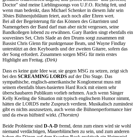
Doctor" sind meine Lieblingssongs von U.F.O. Richtig fett, und
wenn man bedenkt, dass Michael Schenker in diesem Jahr sein
30stes Bühnenjubiläum feiert, auch noch aller Ehren wert.
Bei all der Begeisterung für das Können des Gitarristen und
Namengebers der Band darf man aber nicht vergessen, seine
Bandkollegen lobend zu erwähnen. Gary Barden singt ebenfalls ein
souveränes Set, Chris Slade an den Drums sorgt zusammen mit
Bassist Chris Glenn für punktgenaue Beats, und Wayne Findlay
unterstützt an den Keyboards und der zweiten Gitarre, sofern das
der Song erfordert. Zusammen sorgen MSG für mein erstes
Highlight am Freitag.
(Dirk)
Dass es keine gute Idee war, sie gegen MSG zu setzen, zeigt sich
bei den
SCREAMING LORDS
auf der Dio Stage. Das
sympathische, englisch-amerikanische Konglomerat muss mit
seinem ebenfalls blues-basierten Hard Rock mit einem sehr
überschaubaren Publikum vorlieb nehmen. Auch wenn Sänger
Kelly Keeling die Situation mit typisch englischem Humor nimmt,
hätten die LORDS mehr Zuspruch verdient. Musikalisch zumindest
gibt es nichts auszusetzen, auch wenn die Bühnenperformance hier
und da etwas hüftsteif wirkt.
(Thorsten)
Beide Probleme sind
D-A-D
fremd, denn zum einen wird sie wohl
niemand verdächtigen, Mauerblümchen zu sein, und zum anderen
haben die Dänen auf dem Sweden Rock praktisch ein Heimspiel.