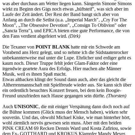
was aber durchaus am Wetter liegen kann. Sängerin Simone Simons
wirkt zu Beginn des Gigs noch etwas „hüftsteif", was sich aber im
Laufe der Zeit ändert. Der Rest der Band bangt sich aber von
Anfang an durch die Setlist (u.a. „Imperial March", „Cry For The
Moon", „The Obsessive Devotion", „Consign To Oblivion" oder
„Sancta Terra"), und EPICA bieten eine gute Performance, die von
den Fans verdient abgefeiert wird.
(Dirk)
Die Texaner von
POINT BLANK
hatte mir ein Schwede am
Vorabend ans Herz gelegt, und so nehme ich die Südstaatenrocker
unbekannterweise mal unter die Lupe. Ehrlicher und erdiger geht es
kaum noch. Dieser Truppe fehlt jeder Glam-Faktor oder eine
irgendwie geartete Aura des Erfolgs. Hier machen alte Männer
Musik, weil es ihnen Spaß macht.
Etwas altbacken klingt der Sound dann auch, aber das gleicht die
Altherrenmannschaft mit Spielfreude wieder aus. Sie kann sich über
ein ordentlich besuchtes Konzert freuen, bei dem kein Boogie-
Freund unzufrieden nach Hause gegangen sein dürfte.
(
Thorsten)
Auch
UNISONIC
, die mit einiger Verspätung dann doch noch auf
die Bühne kommen (Glück muss der Mensch haben), wirken sehr
souverän. Und das, obwohl Michael Kiske, wie man hinterher hört,
wohl ziemlich nervös gewesen sein muss. Aber mit den beiden
PINK CREAM 69 Recken Dennis Ward und Kosta Zafiriou, sowie
dem Ex- GOTTHARD und KROKUS Klampfer Mandy Meyer,