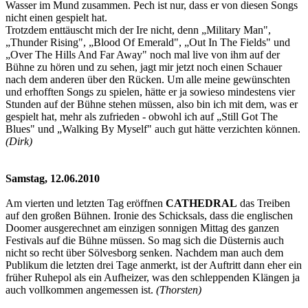
Wasser im Mund zusammen. Pech ist nur, dass er von diesen Songs
nicht einen gespielt hat.
Trotzdem enttäuscht mich der Ire nicht, denn „Military Man",
„Thunder Rising", „Blood Of Emerald", „Out In The Fields" und
„Over The Hills And Far Away" noch mal live von ihm auf der
Bühne zu hören und zu sehen, jagt mir jetzt noch einen Schauer
nach dem anderen über den Rücken. Um alle meine gewünschten
und erhofften Songs zu spielen, hätte er ja sowieso mindestens vier
Stunden auf der Bühne stehen müssen, also bin ich mit dem, was er
gespielt hat, mehr als zufrieden - obwohl ich auf „Still Got The
Blues" und „Walking By Myself" auch gut hätte verzichten können.
(Dirk)
Samstag, 12.06.2010
Am vierten und letzten Tag eröffnen
CATHEDRAL
das Treiben
auf den großen Bühnen. Ironie des Schicksals, dass die englischen
Doomer ausgerechnet am einzigen sonnigen Mittag des ganzen
Festivals auf die Bühne müssen. So mag sich die Düsternis auch
nicht so recht über Sölvesborg senken. Nachdem man auch dem
Publikum die letzten drei Tage anmerkt, ist der Auftritt dann eher ein
früher Ruhepol als ein Aufheizer, was den schleppenden Klängen ja
auch vollkommen angemessen ist.
(Thorsten)