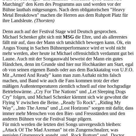
Marching)" den Kern des Programms aus und werden vor der
Bühne lauthals mitgesungen. Nach dem obligatorischen "Heavy
Metal Breakdown" machen die Herren aus dem Ruhpott Platz für
ihre Landsleute.
(Thorsten)
Denn auch auf der Festival Stage wird Deutsch gesprochen.
Michael Schenker gibt sich mit
MSG
die Ehre, und als allererstes
fällt mir auf, dass der Mann sich tatsächlich bewegen kann. Ok, ein
Angus Young in Sachen Bühnenperformance wird er wohl nicht
mehr werden, aber heute ist Michael offensichtlich verdammt gut bei
Laune. Auch mit der Songauswahl beweist der Mann ein gutes
Händchen, denn im Grunde sind hier nur Hochkaräter am Start, egal
ob von seinen eigenen Bands oder aus dem Backkatalog von U.F.O.
Mit „Armed And Ready" kann man zum Auftakt nichts falsch
machen, und Band wie auch die Fans kommen trotz der eher
mäßigen Außentemperaturen ziemlich schnell auf eine hochgradige
Betriebswärme. „Cry For The Nations" und „Let Sleeping Dogs
Cry" folgen, und Michael Schenker klemmt sich wie gewohnt die
Flying V zwischen die Beine. „Ready To Rock", „Riding My
Way", „Into The Arena" und „Lost Horizons" sorgen mit dafür, dass
immer mehr Menschen von den Bier- und Fressständen und den
anderen Bühnen vor die Festival Stage pilgern.
Für mich werden die letzten drei Songs unvergesslich bleiben:
„Attack Of The Mad Axeman" ist ein Zungenschnalzer, was
genialen Gitarrenrock angeht, und „Rock Bottom" und „Doctor,