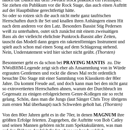
Sie ziehen ein Publikum vor die Rock Stage, das auch einen Auftritt
auf der Hauptbühne gerechtfertigt hätte.
So oder so rotzen sich die auch nicht mehr ganz taufrischen
Herrschaften durch ihr Set und knallen ihren Anhängern einen Hit
nach dem anderen vor den Latz. Besonders Bassist Stig Pedersen
weiß zu unterhalten, outet sich zunächst mit einem zweisaitigen
Bass als der vielleicht ehrlichste Punkrock-Bassist aller Zeiten,
tauscht das Modell dann gegen ein raketenförmiges Instrument und
spielt auch schon mal einen Song auf dem Schlagzeug stehend.
Nein, Understatement wird hier sicher nicht geübt.
(Thorsten)
Besonnener geht es da schon bei
PRAYING MANTIS
zu. Die
NWoBHM-Legende zeigt sich eher als Ansammlung von in Würde
ergrauten Gentlemen und rockt die dieses Mal recht ordentlich
besuchte Dio Stage mit einer Sammlung von Klassikern der 80er
Jahre. Da kommt Freude auf, und doch kann man bei den nicht ganz
so extrovertierten Herrschaften ahnen, warum der Durchbruch im
Gegensatz zu einigen erfolgreicheren Genre-Kollegen nie so recht
gelang. Schön, dass man die Jungs (laut Sänger Chris Troy übrigens
zum ersten Mal überhaupt) nach Schweden geholt hat
. (Thorsten)
Von den 80er Jahren geht es in die 70er, in denen
MAGNUM
ihre
größten Erfolge feierten. Zugegeben, die Auftritte von Bob Catley
und seinen Mannen gehören nicht zum Spektakulärsten, was man