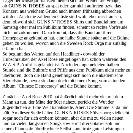
Lager der Musikjournalisten hielten sich die Wetten die Waage,
ob
GUNS N' ROSES
zu spät oder gar nicht auftreten bzw. das
Konzert, aus welchem Grund auch immer, frühzeitig abbrechen
würden. Auch die zahlenden Gäste sind wohl eher misstrauisch,
denn obwohl sich GUNS N' ROSES Shirts und Bandfahnen am
Samstag öfter mal im Publikum finden, scheint so rechte Vorfreude
nicht aufzukommen. Dazu kommt, dass die Band auf ihrer
Homepage angekündigt hat, eine halbe Stunde später auf die Bühne
gehen zu wollen, wovon auch die Sweden Rock Orga nur zufällig
erfahren hat.
So beginnt das Warten auf den Headliner - obwohl der
Hubschrauber, der Axel Rose eingeflogen hat, schon während des
W.A.S.P.-Auftritts gelandet ist. Nach der angemeldeten halben
Stunde sind die Buhrufe und Pfiffe aus dem Publikum nicht mehr zu
überhören, doch die Band genehmigt sich noch die akademische
Viertelstunde, bevor sie dann doch mit einem Song vom aktuellen
Album "Chinese Democracy" auf die Bühne kommt.
Zunächst: Axel Rose 2010 hat äußerlich nicht mehr viel mit dem
Mann zu tun, der Mitte der 80er nahezu perfekt die Wut der
Jugendlichen auf die Welt kanalisierte. Aber: Die Stimme ist da und
hält. An dieser Stelle hätten GUNS N'ROSES Sölvesborg vielleicht
sogar noch für sich erobern können, aber die mit zu vielen neuen
und zu vielen langsamen Songs sowie mit drei Gitarrensoli und
einem Pianosolo überfrachtete Setlist kann trotz guter Leistungen