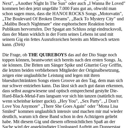
Next", „Another Night In The Sun" oder auch „I Wanna Be Loved"
kommen bei den jetzt ungefähr 7.000 Fans gut an, obwohl man
schon sagen muss, dass die HANOI ROCKS Songs „Motorvatin",
„The Boulevard Of Broken Dreams", „Back To Mystery City" und
„Malibu Beach Nightmare" eine euphorischere Reaktion beim
Publikum hervorrufen. Der Spagat am Schluss zeigt eindrucksvoll,
dass der Mann wirklich in der Form seines Lebens ist und mit
seinem Gig ein fettes Ausrufezeichen bereits am Mittwoch setzen
kann
. (Dirk)
Die Frage, ob
THE QUIREBOYS
das auf der Dio Stage noch
toppen können, beantwortet sich bereits nach den ersten Songs. Ja,
sie können. Die Briten um Sänger Spike und Gitarrist Guy Griffin,
die letzten beiden verbliebenen Mitglieder der Originalbesetzung,
zeigen eine unglaubliche Leistung und legen mit ihren
bluesdurchtränkten Songs einen Groove an den Tag, dem man sich
nur schwer entziehen kann. Das lässt sich auch gut daran erkennen,
dass selbst ausgewiesene und optisch entsprechend gestylte Die-
Hard-Black-Metal-Fans langsam vor sich hin tanzen (natürlich nur,
wenn scheinbar keiner guckt). „Hey You", „Sex Party", „I Don't
Love You Anymore" „There She Goes Again" oder "Mona Lisa
Smiled" kommen unglaublich intensiv und machen mir mal wieder
deutlich, warum ich diese Band schon in den Achtzigern geliebt
habe. Mit diesem Gig und diesem offensichtlichen Spaß an der
Sache wird der angekündigter Unplugged Auftritt am Donnerstag