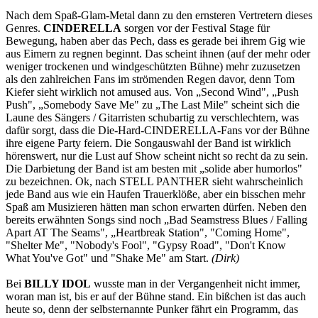
Nach dem Spaß-Glam-Metal dann zu den ernsteren Vertretern dieses
Genres.
CINDERELLA
sorgen vor der Festival Stage für
Bewegung, haben aber das Pech, dass es gerade bei ihrem Gig wie
aus Eimern zu regnen beginnt. Das scheint ihnen (auf der mehr oder
weniger trockenen und windgeschützten Bühne) mehr zuzusetzen
als den zahlreichen Fans im strömenden Regen davor, denn Tom
Kiefer sieht wirklich not amused aus. Von „Second Wind", „Push
Push", „Somebody Save Me" zu „The Last Mile" scheint sich die
Laune des Sängers / Gitarristen schubartig zu verschlechtern, was
dafür sorgt, dass die Die-Hard-CINDERELLA-Fans vor der Bühne
ihre eigene Party feiern. Die Songauswahl der Band ist wirklich
hörenswert, nur die Lust auf Show scheint nicht so recht da zu sein.
Die Darbietung der Band ist am besten mit „solide aber humorlos"
zu bezeichnen. Ok, nach STELL PANTHER sieht wahrscheinlich
jede Band aus wie ein Haufen Trauerklöße, aber ein bisschen mehr
Spaß am Musizieren hätten man schon erwarten dürfen. Neben den
bereits erwähnten Songs sind noch „Bad Seamstress Blues / Falling
Apart AT The Seams", „Heartbreak Station", "Coming Home",
"Shelter Me", "Nobody's Fool", "Gypsy Road", "Don't Know
What You've Got" und "Shake Me" am Start.
(Dirk)
Bei
BILLY IDOL
wusste man in der Vergangenheit nicht immer,
woran man ist, bis er auf der Bühne stand. Ein bißchen ist das auch
heute so, denn der selbsternannte Punker fährt ein Programm, das