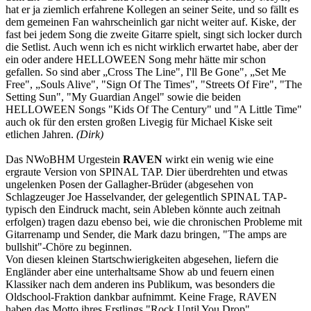
hat er ja ziemlich erfahrene Kollegen an seiner Seite, und so fällt es
dem gemeinen Fan wahrscheinlich gar nicht weiter auf. Kiske, der
fast bei jedem Song die zweite Gitarre spielt, singt sich locker durch
die Setlist. Auch wenn ich es nicht wirklich erwartet habe, aber der
ein oder andere HELLOWEEN Song mehr hätte mir schon
gefallen. So sind aber „Cross The Line", I'll Be Gone", „Set Me
Free", „Souls Alive", "Sign Of The Times", "Streets Of Fire", "The
Setting Sun", "My Guardian Angel" sowie die beiden
HELLOWEEN Songs "Kids Of The Century" und "A Little Time"
auch ok für den ersten großen Livegig für Michael Kiske seit
etlichen Jahren.
(Dirk)
Das NWoBHM Urgestein
RAVEN
wirkt ein wenig wie eine
ergraute Version von SPINAL TAP. Dier überdrehten und etwas
ungelenken Posen der Gallagher-Brüder (abgesehen von
Schlagzeuger Joe Hasselvander, der gelegentlich SPINAL TAP-
typisch den Eindruck macht, sein Ableben könnte auch zeitnah
erfolgen) tragen dazu ebenso bei, wie die chronischen Probleme mit
Gitarrenamp und Sender, die Mark dazu bringen, "The amps are
bullshit"-Chöre zu beginnen.
Von diesen kleinen Startschwierigkeiten abgesehen, liefern die
Engländer aber eine unterhaltsame Show ab und feuern einen
Klassiker nach dem anderen ins Publikum, was besonders die
Oldschool-Fraktion dankbar aufnimmt. Keine Frage, RAVEN
haben das Motto ihres Erstlings "Rock Until You Drop"