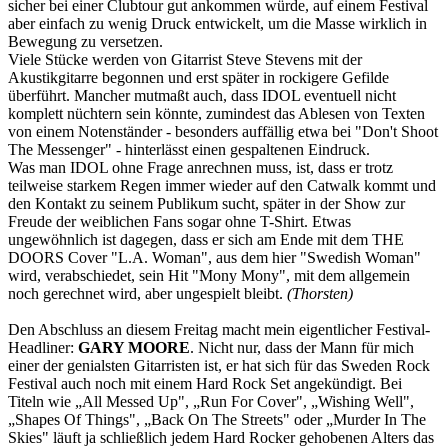
sicher bei einer Clubtour gut ankommen würde, auf einem Festival
aber einfach zu wenig Druck entwickelt, um die Masse wirklich in
Bewegung zu versetzen.
Viele Stücke werden von Gitarrist Steve Stevens mit der
Akustikgitarre begonnen und erst später in rockigere Gefilde
überführt. Mancher mutmaßt auch, dass IDOL eventuell nicht
komplett nüchtern sein könnte, zumindest das Ablesen von Texten
von einem Notenständer - besonders auffällig etwa bei "Don't Shoot
The Messenger" - hinterlässt einen gespaltenen Eindruck.
Was man IDOL ohne Frage anrechnen muss, ist, dass er trotz
teilweise starkem Regen immer wieder auf den Catwalk kommt und
den Kontakt zu seinem Publikum sucht, später in der Show zur
Freude der weiblichen Fans sogar ohne T-Shirt. Etwas
ungewöhnlich ist dagegen, dass er sich am Ende mit dem THE
DOORS Cover "L.A. Woman", aus dem hier "Swedish Woman"
wird, verabschiedet, sein Hit "Mony Mony", mit dem allgemein
noch gerechnet wird, aber ungespielt bleibt.
(Thorsten)
Den Abschluss an diesem Freitag macht mein eigentlicher Festival-
Headliner:
GARY MOORE
. Nicht nur, dass der Mann für mich
einer der genialsten Gitarristen ist, er hat sich für das Sweden Rock
Festival auch noch mit einem Hard Rock Set angekündigt. Bei
Titeln wie „All Messed Up", „Run For Cover", „Wishing Well",
„Shapes Of Things", „Back On The Streets" oder „Murder In The
Skies" läuft ja schließlich jedem Hard Rocker gehobenen Alters das