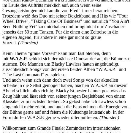
im Laufe des Auftritts merklich auf, auch wenn seine
Gesangsleistungen nicht an die von Fred Turner heranreichen.
Trotzdem weiß das Duo mit seiner Begleitband und Hits wie "Four
Wheel Drive", "Taking Care Of Business" und natürlich "You Ain't
Seen Nothing Yet" zu unterhalten und bringt nicht nur Zuschauer
jenseits der 50 zum Tanzen. Für die einen eine Zeitreise in die
eigenen Jugend, für andere in eine gar nicht so graue
Vorzeit.
(Thorsten)
Beim Thema "graue Vorzeit" kann man fast bleiben, denn
mit
W.A.S.P.
schickt sich der nächste Dinosaurier an, die Bühne zu
stürmen. Die Mannen um Blacky Lawless hatten angekündigt.
ausschließlich Songs von der ersten beiden Alben "W.A.S.P." und
"The Last Command" zu spielen.
Und auch wenn sich dann doch zwei Songs von der aktuellen
Scheibe in die Setlist gemogelt haben, machen W.A.S.P. an diesem
Abend schlicht alles richtig. Blacky ist bester Laune, post was das
Zeug hält und lässt sich von seiner jungen Begleitband von einem
Klassiker zum nächsten treiben. So gelöst habe ich Lawless schon
lange nicht mehr erlebt, und auch die Fans nehmen die Energie von
der Bühne gerne auf und feiern die Kultsongs lautstark ab. In der
Form dürfen W.A.S.P. gerne wieder öfter auftreten.
(Thorsten)
Willkommen zum Grande Finale: Zumindest im internationalen