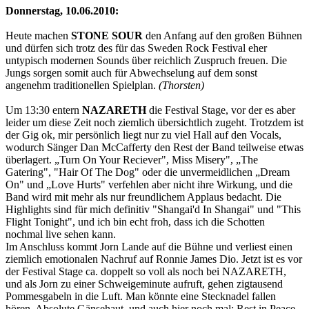
Donnerstag, 10.06.2010:
Heute machen
STONE SOUR
den Anfang auf den großen Bühnen
und dürfen sich trotz des für das Sweden Rock Festival eher
untypisch modernen Sounds über reichlich Zuspruch freuen. Die
Jungs sorgen somit auch für Abwechselung auf dem sonst
angenehm traditionellen Spielplan.
(Thorsten)
Um 13:30 entern
NAZARETH
die Festival Stage, vor der es aber
leider um diese Zeit noch ziemlich übersichtlich zugeht. Trotzdem ist
der Gig ok, mir persönlich liegt nur zu viel Hall auf den Vocals,
wodurch Sänger Dan McCafferty den Rest der Band teilweise etwas
überlagert. „Turn On Your Reciever", Miss Misery", „The
Gatering", "Hair Of The Dog" oder die unvermeidlichen „Dream
On" und „Love Hurts" verfehlen aber nicht ihre Wirkung, und die
Band wird mit mehr als nur freundlichem Applaus bedacht. Die
Highlights sind für mich definitiv "Shangai'd In Shangai" und "This
Flight Tonight", und ich bin echt froh, dass ich die Schotten
nochmal live sehen kann.
Im Anschluss kommt Jorn Lande auf die Bühne und verliest einen
ziemlich emotionalen Nachruf auf Ronnie James Dio. Jetzt ist es vor
der Festival Stage ca. doppelt so voll als noch bei NAZARETH,
und als Jorn zu einer Schweigeminute aufruft, gehen zigtausend
Pommesgabeln in die Luft. Man könnte eine Stecknadel fallen
hören. Absolute Gänsehaut, und auch hier noch mal: Rest in Peace,