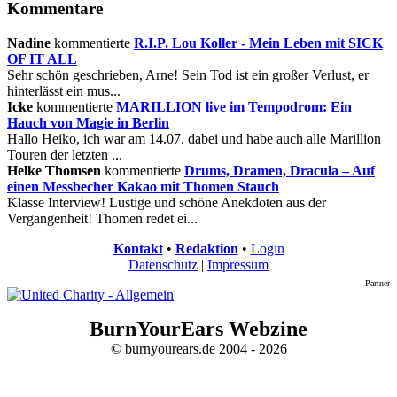
Kommentare
Nadine
kommentierte
R.I.P. Lou Koller - Mein Leben mit SICK
OF IT ALL
Sehr schön geschrieben, Arne! Sein Tod ist ein großer Verlust, er
hinterlässt ein mus...
Icke
kommentierte
MARILLION live im Tempodrom: Ein
Hauch von Magie in Berlin
Hallo Heiko, ich war am 14.07. dabei und habe auch alle Marillion
Touren der letzten ...
Helke Thomsen
kommentierte
Drums, Dramen, Dracula – Auf
einen Messbecher Kakao mit Thomen Stauch
Klasse Interview! Lustige und schöne Anekdoten aus der
Vergangenheit! Thomen redet ei...
Kontakt
•
Redaktion
•
Login
Datenschutz
|
Impressum
Partner
BurnYourEars Webzine
© burnyourears.de 2004 - 2026