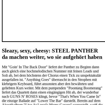
Sleazy, sexy, cheesy: STEEL PANTHER
da machen weiter, wo sie aufgehört haben
Mit "Goin' In The Back Door" liefert der Panther zu Beginn dann
auch gleich eine hochmelodischen Nummer mit feinen Leads und
Soli ab, bei dem höchstens der Chorus einen Tick zu unspektakulär
ausgefallen ist. "Anything Goes" überrascht in den Strophen mit
klebrigem Keyboard, führt ansonsten aber den bewährten und
geliebten Kurs weiter. Mit dem pumpenden "Poontang Boomerang"
liefert das Quartett dann einen eingängigen Hit ab, der wunderbar
nach GUNS N' ROSES klingt, bevor "That's When You Came In"
die einzige Ballade auf "Lower The Bar" darstellt. Bereits auf dem
Akustikalbum "Live At Lexxi's Moms Garage" vorgestellt, weiß die