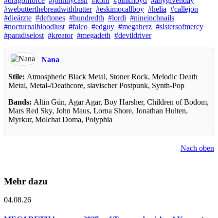
dragonforce
johnnycash
korn
pinkfloyd
anygivenday
webutterthebreadwithbutter
eskimocallboy
helia
callejon
dieärzte
deftones
hundredth
lordi
nineinchnails
nocturnalbloodlust
falco
edguy
megaherz
sistersofmercy
paradiselost
kreator
megadeth
devildriver
Nana
Stile:
Atmospheric Black Metal, Stoner Rock, Melodic Death
Metal, Metal-/Deathcore, slavischer Postpunk, Synth-Pop
Bands:
Altin Gün, Agar Agar, Boy Harsher, Children of Bodom,
Mars Red Sky, John Maus, Lorna Shore, Jonathan Hulten,
Myrkur, Molchat Doma, Polyphia
Nach oben
Mehr dazu
04.08.26