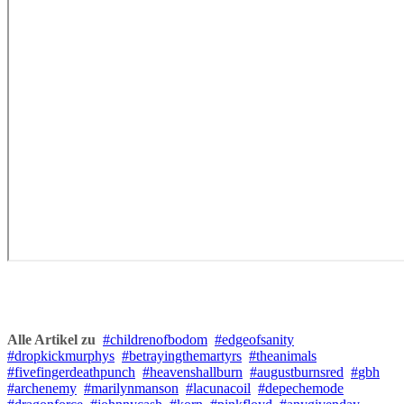
Alle Artikel zu
childrenofbodom
edgeofsanity
dropkickmurphys
betrayingthemartyrs
theanimals
fivefingerdeathpunch
heavenshallburn
augustburnsred
gbh
archenemy
marilynmanson
lacunacoil
depechemode