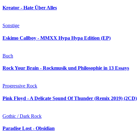
Kreator - Hate Über Alles
Sonstige
Eskimo Callboy - MMXX Hypa Hypa Edition (EP)
Buch
Rock Your Brain - Rockmusik und Philosophie in 13 Essays
Progressive Rock
Pink Floyd - A Delicate Sound Of Thunder (Remix 2019) (2CD)
Gothic / Dark Rock
Paradise Lost - Obsidian