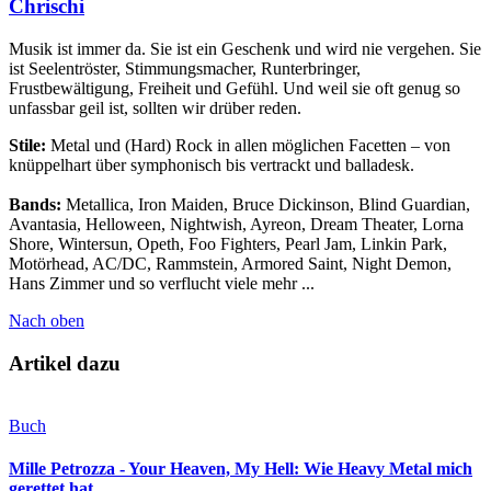
Chrischi
Musik ist immer da. Sie ist ein Geschenk und wird nie vergehen. Sie
ist Seelentröster, Stimmungsmacher, Runterbringer,
Frustbewältigung, Freiheit und Gefühl. Und weil sie oft genug so
unfassbar geil ist, sollten wir drüber reden.
Stile:
Metal und (Hard) Rock in allen möglichen Facetten – von
knüppelhart über symphonisch bis vertrackt und balladesk.
Bands:
Metallica, Iron Maiden, Bruce Dickinson, Blind Guardian,
Avantasia, Helloween, Nightwish, Ayreon, Dream Theater, Lorna
Shore, Wintersun, Opeth, Foo Fighters, Pearl Jam, Linkin Park,
Motörhead, AC/DC, Rammstein, Armored Saint, Night Demon,
Hans Zimmer und so verflucht viele mehr ...
Nach oben
Artikel dazu
Buch
Mille Petrozza - Your Heaven, My Hell: Wie Heavy Metal mich
gerettet hat.