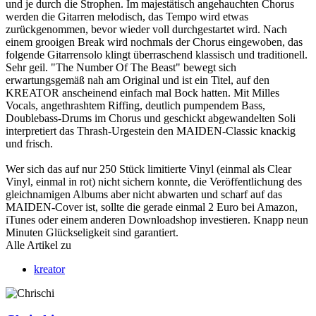
und je durch die Strophen. Im majestätisch angehauchten Chorus
werden die Gitarren melodisch, das Tempo wird etwas
zurückgenommen, bevor wieder voll durchgestartet wird. Nach
einem grooigen Break wird nochmals der Chorus eingewoben, das
folgende Gitarrensolo klingt überraschend klassisch und traditionell.
Sehr geil. "The Number Of The Beast" bewegt sich
erwartungsgemäß nah am Original und ist ein Titel, auf den
KREATOR anscheinend einfach mal Bock hatten. Mit Milles
Vocals, angethrashtem Riffing, deutlich pumpendem Bass,
Doublebass-Drums im Chorus und geschickt abgewandelten Soli
interpretiert das Thrash-Urgestein den MAIDEN-Classic knackig
und frisch.
Wer sich das auf nur 250 Stück limitierte Vinyl (einmal als Clear
Vinyl, einmal in rot) nicht sichern konnte, die Veröffentlichung des
gleichnamigen Albums aber nicht abwarten und scharf auf das
MAIDEN-Cover ist, sollte die gerade einmal 2 Euro bei Amazon,
iTunes oder einem anderen Downloadshop investieren. Knapp neun
Minuten Glückseligkeit sind garantiert.
Alle Artikel zu
kreator