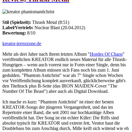
Stil (Spielzeit):
Thrash Metal (8:51)
Label/Vertrieb:
Nuclear Blast (20.04.2012)
Bewertung:
8/10
kreator-terrorzone.de
Mehr als drei Jahre nach ihrem letzten Album "
Hordes Of Chaos
"
veröffentlichen KREATOR endlich neues Material für alle Thrash-
Hungrigen – wenn auch vorerst nur in Form einer Single, denn bis
zum kompletten Album müssen sich Fans noch bis zum 1. Juni
gedulden. "Phantom Antichrist" war als 7'' Single schon Wochen
vor Veröffentlichung komplett ausverkauft, glücklicherweise gibt's
den Titeltrack plus B-Seite (das IRON MAIDEN-Cover "The
Number Of The Beast") aber auch als Digital Download.
Ich mache es kurz: "Phantom Antichrist" ist einer der besten
KREATOR-Songs der jüngeren Vergangenheit, und das im
Repertoire einer Band, die seit 2001 nur hochkarätige Alben
veröffentlicht hat. Der Song ist ein echter Killer: Die Riffs sind
absolut typisch für KREATOR und extrem fett, Ventor haut die
Doublebass bis zum Anschlag durch, Mille keift sich wütend wie eh